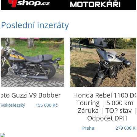
Poslední inzeráty
Honda
Rebel 1100 DCT
Honda
CRF 1100 L
Touring | 5 000 km |
Twin Adventure 
Záruka | TOP stav |
Ústecký
305 
Odpočet DPH
Praha
279 000 Kč