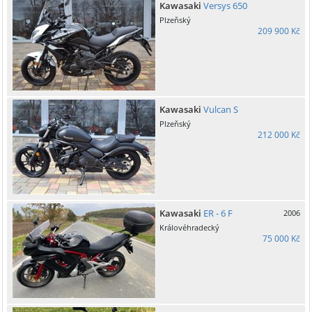
Kawasaki
Versys 650
Plzeňský
209 900 Kč
Kawasaki
Vulcan S
Plzeňský
212 000 Kč
Kawasaki
ER - 6 F
2006
Královéhradecký
75 000 Kč