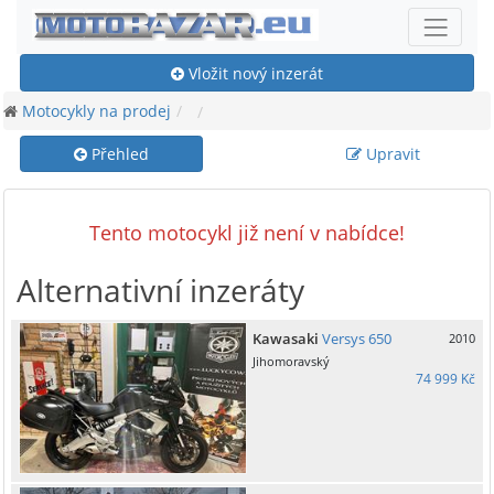
Vložit nový inzerát
Motocykly na prodej
Přehled
Upravit
Tento motocykl již není v nabídce!
Alternativní inzeráty
Kawasaki
Versys 650
2010
Jihomoravský
74 999 Kč