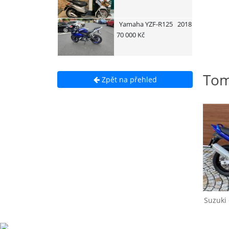
Yamaha
YZF-R125
2018
70 000 Kč
Tom
Zpět na přehled
Suzuki
650 BANDIT
Suzuki