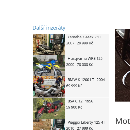
Další inzeráty
Yamaha
X-Max 250
2007
29 999 Kč
Husqvarna
WRE 125
2000
70 000 Kč
BMW
K 1200 LT
2004
69 999 Kč
BSA
C 12
1956
59 900 Kč
Mot
Piaggio
Liberty 125 4T
2010
27 999 Kč