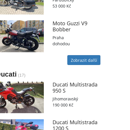
53 000 Kč
Moto Guzzi
V9
Bobber
Praha
dohodou
Zobrazit další
ucati
(17)
Ducati
Multistrada
950 S
Jihomoravský
190 000 Kč
Ducati
Multistrada
1200 S