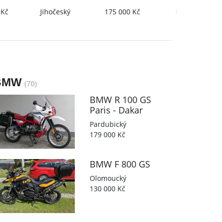
Jihočeský
175 000 Kč
Praha
32 0
BMW
(70)
BMW
R 100 GS
Paris - Dakar
Pardubický
179 000 Kč
BMW
F 800 GS
Olomoucký
130 000 Kč