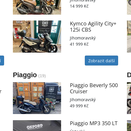
14 999 Kč
Kymco
Agility City+
125i CBS
Jihomoravský
41 999 Kč
í
Zobrazit další
Piaggio
D
(19)
Piaggio
Beverly 500
r
Cruiser
Jihomoravský
49 999 Kč
Piaggio
MP3 350 LT