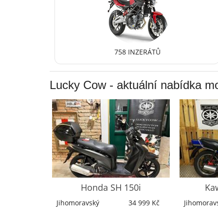
758 INZERÁTŮ
Lucky Cow
- aktuální nabídka m
x 250
Honda
SH 150i
Ka
29 999 Kč
Jihomoravský
34 999 Kč
Jihomorav