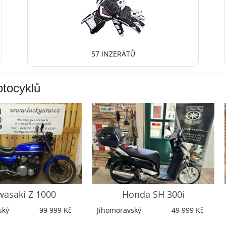
57 INZERÁTŮ
otocyklů
wasaki
Z 1000
Honda
SH 300i
ský
99 999 Kč
Jihomoravský
49 999 Kč