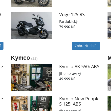
0
Voge
125 RS
Pardubický
79 990 Kč
í
Zobrazit další
Kymco
M
(22)
re
Kymco
AK 550i ABS
Jihomoravský
49 999 Kč
re
Kymco
New People
S 125i ABS
Jihomoravský