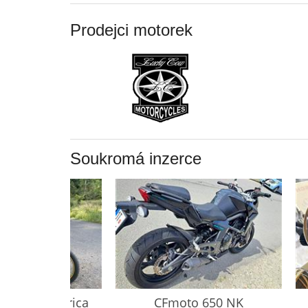
Prodejci motorek
Soukromá inzerce
L Africa
CFmoto
650 NK
Ho