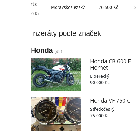
 Sports
Moravskoslezský
76 500 Kč
Středočes
305 000 Kč
Inzeráty podle značek
Honda
(98)
Honda
CB 600 F
Hornet
Liberecký
90 000 Kč
Honda
VF 750 C
Středočeský
75 000 Kč