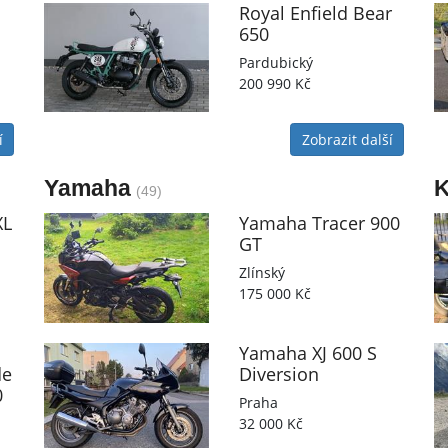
Royal Enfield
Bear
650
Pardubický
200 990 Kč
í
Zobrazit další
Yamaha
K
(49)
L
Yamaha
Tracer 900
GT
Zlínský
175 000 Kč
Yamaha
XJ 600 S
de
Diversion
0
Praha
32 000 Kč