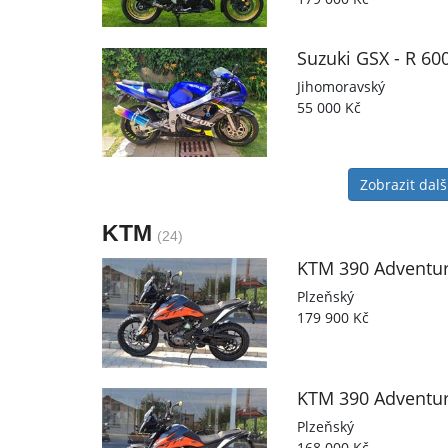
Suzuki
GSX - R 60
Jihomoravský
55 000 Kč
Zobrazit dalš
KTM
(24)
KTM
390 Adventu
Plzeňský
179 900 Kč
KTM
390 Adventu
Plzeňský
168 000 Kč