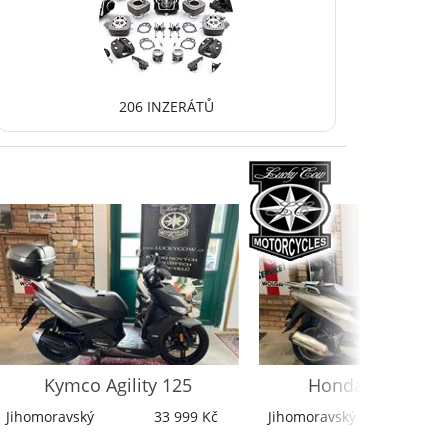
206 INZERÁTŮ
Kymco
Agility 125
Honda
Dylan 15
Jihomoravský
33 999 Kč
Jihomoravský
24 9