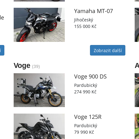
Yamaha
MT-07
de
Jihočeský
155 000 Kč
í
Zobrazit další
Voge
A
(39)
Voge
900 DS
Pardubický
274 990 Kč
Voge
125R
Pardubický
79 990 Kč