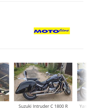
Suzuki
Intruder C 1800 R
Yamaha
XJ 600 S Div