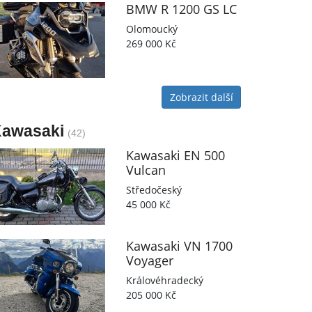
BMW
R 1200 GS LC
Olomoucký
269 000 Kč
Zobrazit další
awasaki
(42)
Kawasaki
EN 500
Vulcan
Středočeský
45 000 Kč
Kawasaki
VN 1700
Voyager
Královéhradecký
205 000 Kč