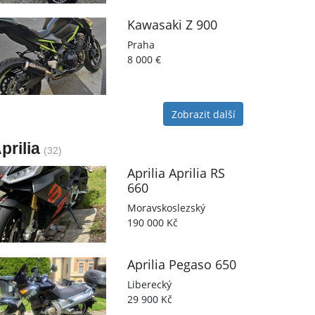
Kawasaki
Z 900
Praha
8 000 €
Zobrazit další
prilia
(32)
Aprilia
Aprilia RS
660
Moravskoslezský
190 000 Kč
Aprilia
Pegaso 650
Liberecký
29 900 Kč