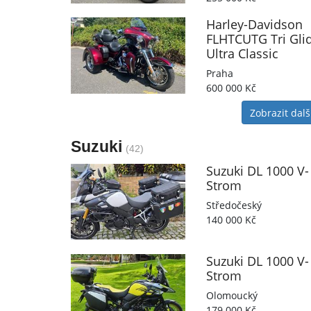
Harley-Davidson
FLHTCUTG Tri Gli
Ultra Classic
Praha
600 000 Kč
Zobrazit dalš
Suzuki
(42)
Suzuki
DL 1000 V-
Strom
Středočeský
140 000 Kč
Suzuki
DL 1000 V-
Strom
Olomoucký
179 000 Kč