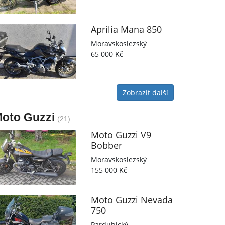
Aprilia
Mana 850
Moravskoslezský
65 000 Kč
Zobrazit další
oto Guzzi
(21)
Moto Guzzi
V9
Bobber
Moravskoslezský
155 000 Kč
Moto Guzzi
Nevada
750
Pardubický