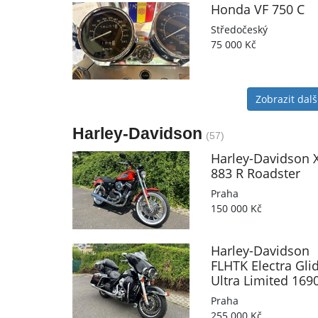
Honda
VF 750 C
Středočeský
75 000 Kč
Zobrazit dalš
Harley-Davidson
(57)
Harley-Davidson
X
883 R Roadster
Praha
150 000 Kč
Harley-Davidson
FLHTK Electra Gli
Ultra Limited 169
Praha
255 000 Kč