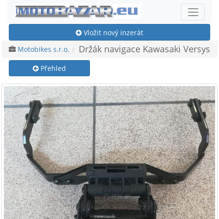
Vložit nový inzerát
Držák navigace Kawasaki Versys
Motobikes s.r.o.
Přehled