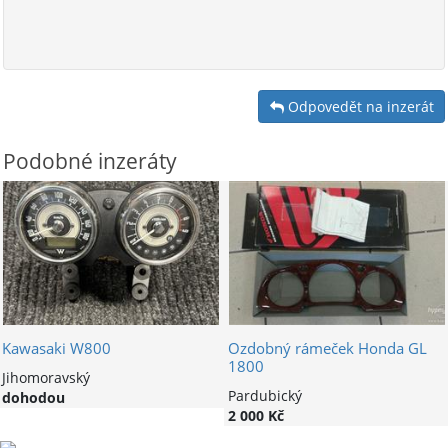
Odpovedět na inzerát
Podobné inzeráty
Kawasaki W800
Ozdobný rámeček Honda GL
1800
Jihomoravský
Pardubický
dohodou
2 000 Kč