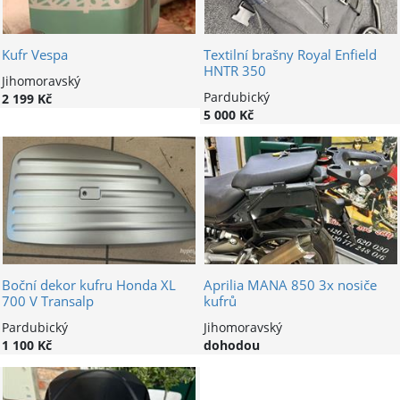
Kufr Vespa
Textilní brašny Royal Enfield
HNTR 350
Jihomoravský
Pardubický
2 199 Kč
5 000 Kč
Boční dekor kufru Honda XL
Aprilia MANA 850 3x nosiče
700 V Transalp
kufrů
Pardubický
Jihomoravský
1 100 Kč
dohodou