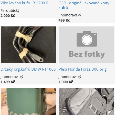
Víko levého kufru R 1200 R
GIVI - originál lakované kryty
kufrů
Pardubický
Jihomoravský
2 000 Kč
499 Kč
Držáky org.kufrů BMW R1100S
Plexi Honda Forza 300 orig
Jihomoravský
Jihomoravský
1 499 Kč
1 000 Kč