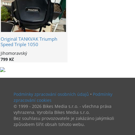
Originál TANKVAK Triumph
Speed Triple 1050
Jihomoravský
799 Kč
Podmínky zpracování osobních údajů
•
Podmínky
zpracování cookies
© 1999 - 2026 Bikes Media s.r.o. - všechna práva
vyhrazena. Vyrobila Bikes Media s.r.o.
Bez souhlasu provozovatele je zakázáno jakýmkoli
způsobem šířit obsah tohoto webu.