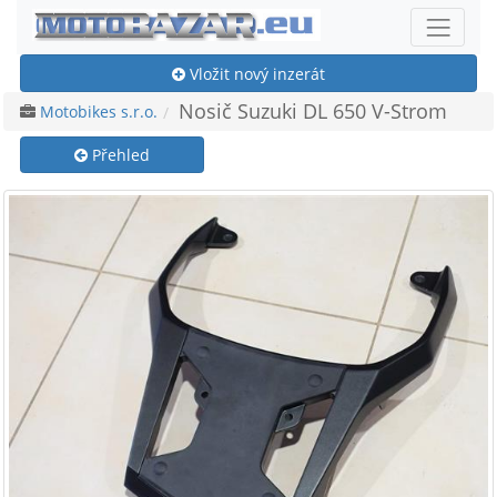
Vložit nový inzerát
Nosič Suzuki DL 650 V-Strom
Motobikes s.r.o.
Přehled