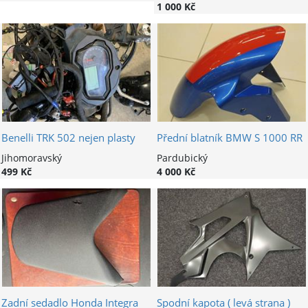
1 000 Kč
Benelli TRK 502 nejen plasty
Přední blatník BMW S 1000 RR
Jihomoravský
Pardubický
499 Kč
4 000 Kč
Zadní sedadlo Honda Integra
Spodní kapota ( levá strana )