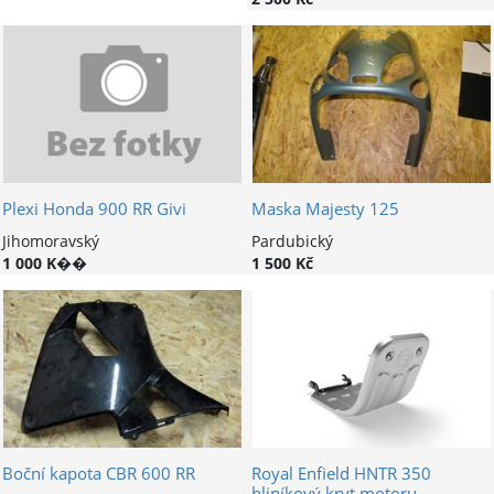
Plexi Honda 900 RR Givi
Maska Majesty 125
Jihomoravský
Pardubický
1 000 K��
1 500 Kč
Boční kapota CBR 600 RR
Royal Enfield HNTR 350
hliníkový kryt motoru