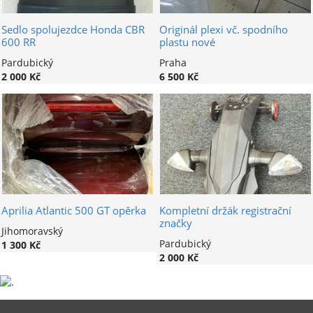
Sedlo spolujezdce Honda CBR
Originál plexi vč. spodního
600 RR
plastu nové
Pardubický
Praha
2 000 Kč
6 500 Kč
Aprilia Atlantic 500 GT opěrka
Kompletní držák registrační
značky
Jihomoravský
Pardubický
1 300 Kč
2 000 Kč