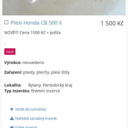
Plexi Honda CB 500 X
1 500 Kč
NOVÉ!!! Cena 1500 Kč + pošta
.
nové
Výrobce:
neuvedeno
Zařazení:
plasty, plechy, plexi štíty
Lokalita:
Bylany, Pardubický kraj
Typ inzerátu:
firemní inzerce
Vložit do schránky
Nahlásit závadný inzerát
Sdílet inzerát