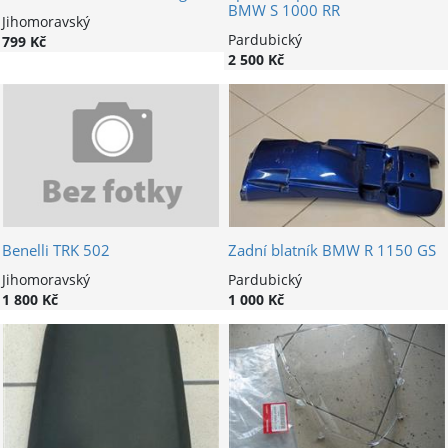
BMW S 1000 RR
Jihomoravský
Pardubický
799 Kč
2 500 Kč
Benelli TRK 502
Zadní blatník BMW R 1150 GS
Jihomoravský
Pardubický
1 800 Kč
1 000 Kč