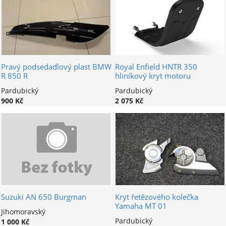
Pravý podsedadlový plast BMW
Royal Enfield HNTR 350
R 850 R
hliníkový kryt motoru
Pardubický
Pardubický
900 Kč
2 075 Kč
Suzuki AN 650 Burgman
Kryt řetězového kolečka
Yamaha MT 01
Jihomoravský
Pardubický
1 000 Kč