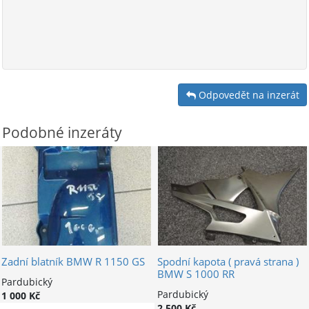
Odpovedět na inzerát
Podobné inzeráty
Zadní blatník BMW R 1150 GS
Spodní kapota ( pravá strana )
BMW S 1000 RR
Pardubický
Pardubický
1 000 Kč
2 500 Kč