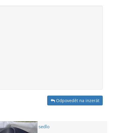
Odpovedět na inzerát
sedlo