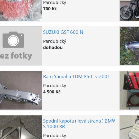
Pardubický
700 Kč
SUZUKI GSF 600 N
Pardubický
dohodou
Rám Yamaha TDM 850 rv 2001
Pardubický
4 500 Kč
Spodní kapota ( levá strana ) BMW
S 1000 RR
Pardubický