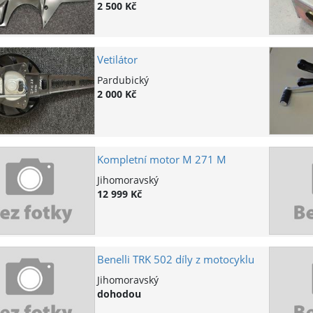
2 500 Kč
Vetilátor
Pardubický
2 000 Kč
Kompletní motor M 271 M
Jihomoravský
12 999 Kč
Benelli TRK 502 díly z motocyklu
Jihomoravský
dohodou