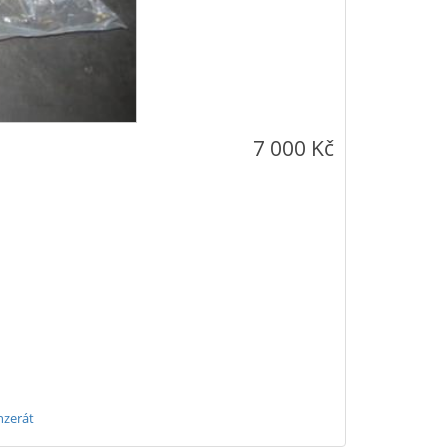
7 000 Kč
nzerát