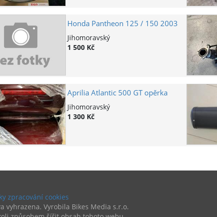
Honda Pantheon 125 / 150 2003
Jihomoravský
1 500 Kč
Aprilia Atlantic 500 GT opěrka
Jihomoravský
1 300 Kč
y zpracování cookies
a vyhrazena. Vyrobila Bikes Media s.r.o.
oli způsobem šířit obsah tohoto webu.