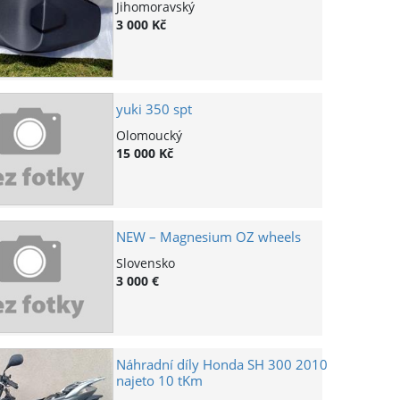
Jihomoravský
3 000 Kč
yuki 350 spt
Olomoucký
15 000 Kč
NEW – Magnesium OZ wheels
Slovensko
3 000 €
Náhradní díly Honda SH 300 2010
najeto 10 tKm