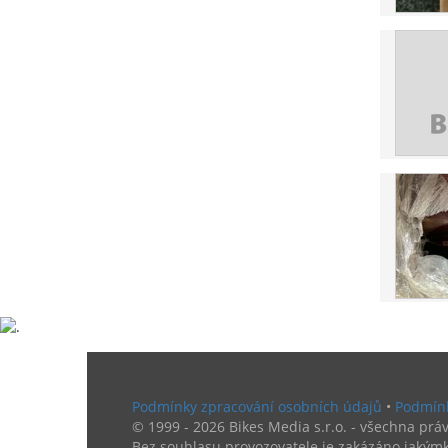
Podmínky zpracování osobních údajů
•
Podmínk
© 1999 - 2026 Bikes Media s.r.o. - všechna práv
Bez souhlasu provozovatele je zakázáno jakýmk