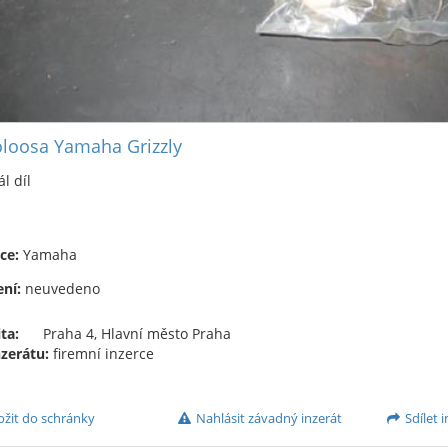
loosa Yamaha Grizzly
ál díl
ce:
Yamaha
ní:
neuvedeno
ta:
Praha 4, Hlavní město Praha
nzerátu:
firemní inzerce
ožit do schránky
Nahlásit závadný inzerát
Sdílet i