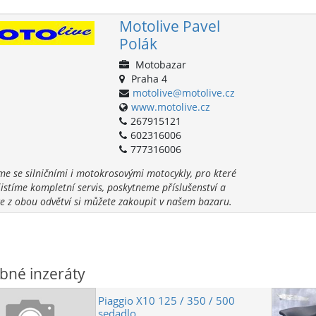
Motolive Pavel
Polák
Motobazar
Praha 4
motolive@motolive.cz
www.motolive.cz
267915121
602316006
777316006
e se silničními i motokrosovými motocykly, pro které
istíme kompletní servis, poskytneme příslušenství a
e z obou odvětví si můžete zakoupit v našem bazaru.
bné inzeráty
Piaggio X10 125 / 350 / 500
sedadlo