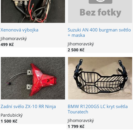
Xenonová výbojka
Suzuki AN 400 burgman světlo
+ maska
Jihomoravský
Jihomoravský
499 Kč
2 500 Kč
Zadní svělo ZX-10 RR Ninja
BMW R1200GS LC kryt světla
Touratech
Pardubický
Jihomoravský
1 500 Kč
1 799 Kč