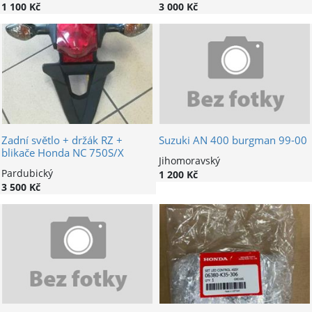
1 100 Kč
3 000 Kč
Zadní světlo + držák RZ +
Suzuki AN 400 burgman 99-00
blikače Honda NC 750S/X
Jihomoravský
Pardubický
1 200 Kč
3 500 Kč