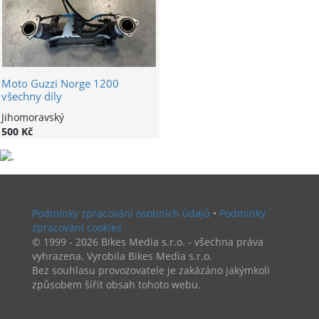
Moto Guzzi Norge 1200
všechny díly
Jihomoravský
500 Kč
Podmínky zpracování osobních údajů
•
Podmínky
zpracování cookies
© 1999 - 2026 Bikes Media s.r.o. - všechna práva
vyhrazena. Vyrobila Bikes Media s.r.o.
Bez souhlasu provozovatele je zakázáno jakýmkoli
způsobem šířit obsah tohoto webu.