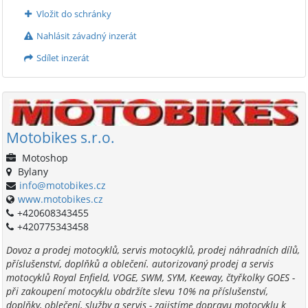
Vložit do schránky
Nahlásit závadný inzerát
Sdílet inzerát
Motobikes s.r.o.
Motoshop
Bylany
info@motobikes.cz
www.motobikes.cz
+420608343455
+420775343458
Dovoz a prodej motocyklů, servis motocyklů, prodej náhradních dílů,
příslušenství, doplňků a oblečení. autorizovaný prodej a servis
motocyklů Royal Enfield, VOGE, SWM, SYM, Keeway, čtyřkolky GOES -
při zakoupení motocyklu obdržíte slevu 10% na příslušenství,
doplňky, oblečení, služby a servis - zajistíme dopravu motocyklu k