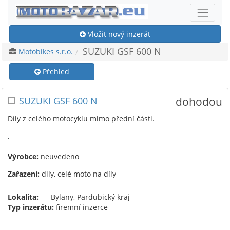
Vložit nový inzerát
SUZUKI GSF 600 N
Motobikes s.r.o.
Přehled
SUZUKI GSF 600 N
dohodou
Díly z celého motocyklu mimo přední části.
.
Výrobce:
neuvedeno
Zařazení:
dily, celé moto na díly
Lokalita:
Bylany, Pardubický kraj
Typ inzerátu:
firemní inzerce