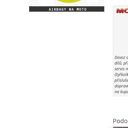
Dovoz a
dílů, p
servis 
čtyřkol
přísluše
dopravu
na kupu
Podo