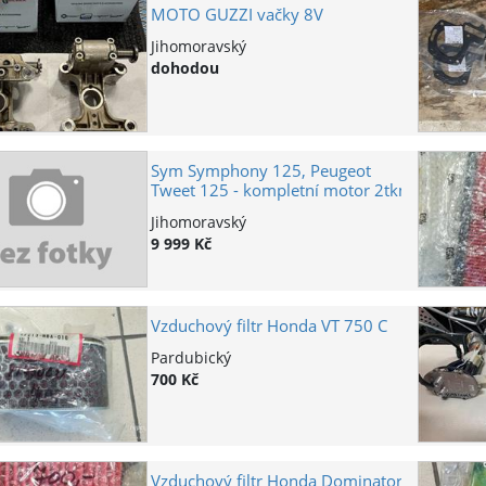
MOTO GUZZI vačky 8V
Jihomoravský
dohodou
Sym Symphony 125, Peugeot
Tweet 125 - kompletní motor 2tkm
Jihomoravský
9 999 Kč
Vzduchový filtr Honda VT 750 C
Pardubický
700 Kč
Vzduchový filtr Honda Dominator