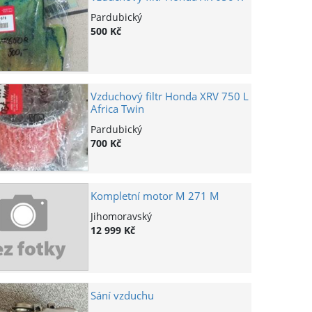
Pardubický
500 Kč
Vzduchový filtr Honda XRV 750 L
Africa Twin
Pardubický
700 Kč
Kompletní motor M 271 M
Jihomoravský
12 999 Kč
Sání vzduchu