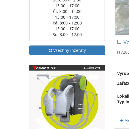
13:00 - 17:00
Čt: 8:00 - 12:00
13:00 - 17:00
Pá: 8:00 - 12:00
13:00 - 17:00
So: 8:00 - 12:00
Vz
Všechny inzeráty
(17205
.
Výrob
Zařaze
Lokali
Typ i
Vl