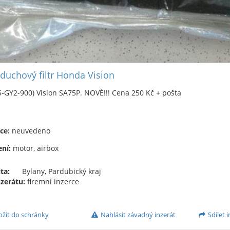
duchový filtr Honda Vision
-GY2-900) Vision SA75P. NOVÉ!!! Cena 250 Kč + pošta
ce:
neuvedeno
ní:
motor, airbox
ta:
Bylany, Pardubický kraj
nzerátu:
firemní inzerce
ožit do schránky
Nahlásit závadný inzerát
Sdílet i