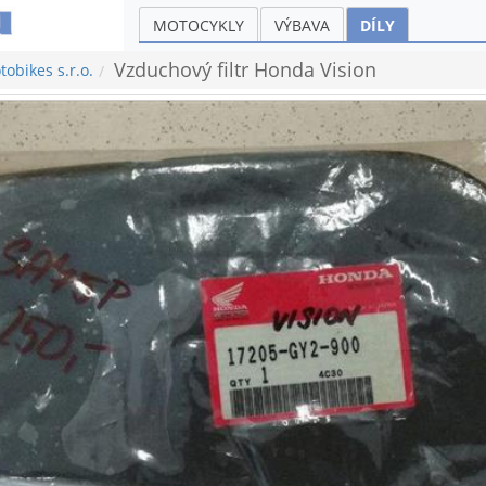
MOTOCYKLY
VÝBAVA
DÍLY
Vzduchový filtr Honda Vision
obikes s.r.o.