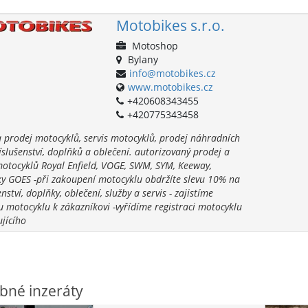
Motobikes s.r.o.
Motoshop
Bylany
info@motobikes.cz
www.motobikes.cz
+420608343455
+420775343458
 prodej motocyklů, servis motocyklů, prodej náhradních
říslušenství, doplňků a oblečení. autorizovaný prodej a
motocyklů Royal Enfield, VOGE, SWM, SYM, Keeway,
ky GOES -při zakoupení motocyklu obdržíte slevu 10% na
nství, doplňky, oblečení, služby a servis - zajistíme
 motocyklu k zákazníkovi -vyřídíme registraci motocyklu
jícího
bné inzeráty