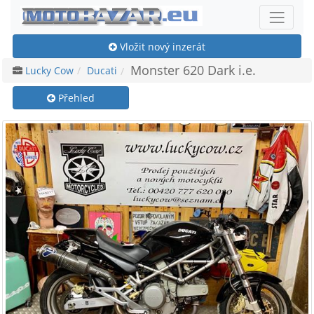
Vložit nový inzerát
Monster 620 Dark i.e.
Lucky Cow
Ducati
Přehled