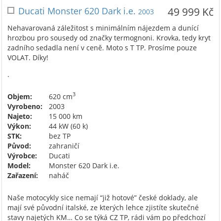
Ducati Monster 620 Dark i.e.
49 999 Kč
2003
Nehavarovaná záležitost s minimálním nájezdem a dunící
hrozbou pro sousedy od značky termognoni. Krovka, tedy kryt
zadního sedadla není v ceně. Moto s T TP. Prosíme pouze
VOLAT. Díky!
.
3
Objem:
620 cm
Vyrobeno:
2003
Najeto:
15 000 km
Výkon:
44 kW (60 k)
STK:
bez TP
Původ:
zahraničí
Výrobce:
Ducati
Model:
Monster 620 Dark i.e.
Zařazení:
naháč
Naše motocykly sice nemají “již hotové” české doklady, ale
mají své původní italské, ze kterých lehce zjistíte skutečné
stavy najetých KM… Co se týká CZ TP, rádi vám po předchozí