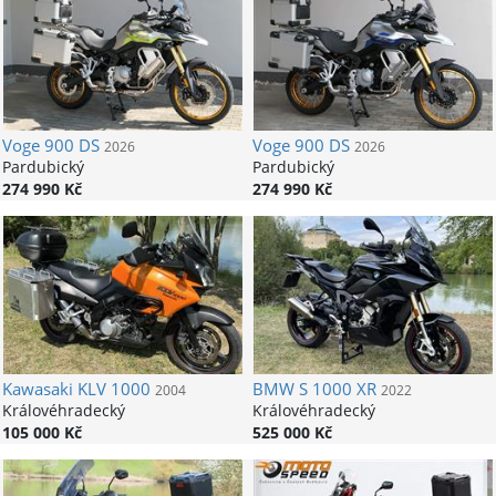
Voge
900 DS
Voge
900 DS
2026
2026
Pardubický
Pardubický
274 990 Kč
274 990 Kč
Kawasaki
KLV 1000
BMW
S 1000 XR
2004
2022
Královéhradecký
Královéhradecký
105 000 Kč
525 000 Kč