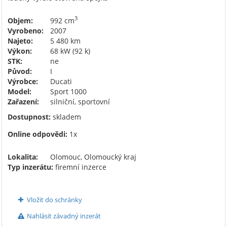
3
Objem:
992 cm
Vyrobeno:
2007
Najeto:
5 480 km
Výkon:
68 kW (92 k)
STK:
ne
Původ:
I
Výrobce:
Ducati
Model:
Sport 1000
Zařazení:
silniční, sportovní
Dostupnost:
skladem
Online odpovědi:
1x
Lokalita:
Olomouc, Olomoucký kraj
Typ inzerátu:
firemní inzerce
Vložit do schránky
Nahlásit závadný inzerát