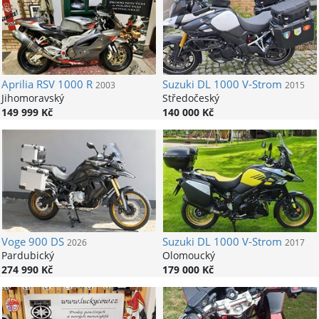
Aprilia
RSV 1000 R
Suzuki
DL 1000 V-Strom
2003
2015
Jihomoravský
Středočeský
149 999 Kč
140 000 Kč
Voge
900 DS
Suzuki
DL 1000 V-Strom
2026
2017
Pardubický
Olomoucký
274 990 Kč
179 000 Kč