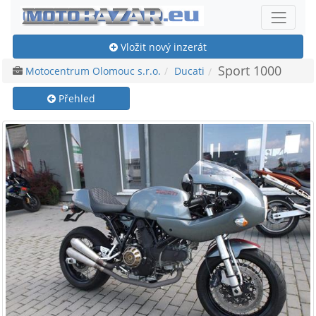
Vložit nový inzerát
Sport 1000
Motocentrum Olomouc s.r.o.
Ducati
Přehled