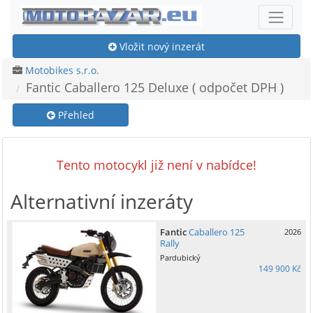
Vložit nový inzerát
Motobikes s.r.o.
Fantic Caballero 125 Deluxe ( odpočet DPH )
Přehled
Tento motocykl již není v nabídce!
Alternativní inzeráty
Fantic
Caballero 125
2026
Rally
Pardubický
149 900 Kč