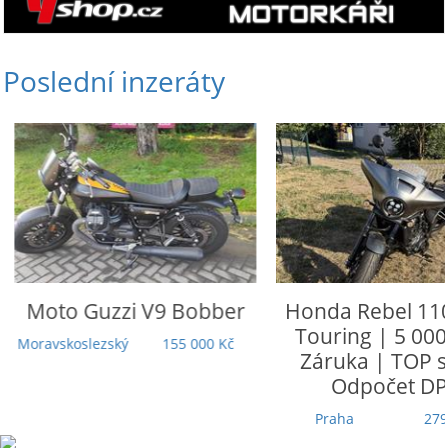
Poslední inzeráty
Moto Guzzi
V9 Bobber
Honda
Rebel 110
Touring | 5 000
Moravskoslezský
155 000 Kč
Záruka | TOP st
Odpočet DP
Praha
279 