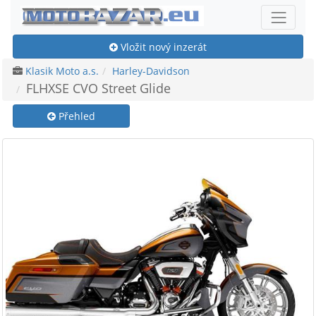
Vložit nový inzerát
Klasik Moto a.s.
Harley-Davidson
FLHXSE CVO Street Glide
Přehled