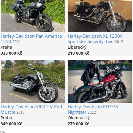
Harley-Davidson
Pan America
Harley-Davidson
XL 1200V
1250
Sportster Seventy-Two
2021
2013
Praha
Liberecký
333 000 Kč
210 000 Kč
Harley-Davidson
VRSCF V-Rod
Harley-Davidson
RH 975
Muscle
Nightster
2015
2022
Praha
Olomoucký
349 000 Kč
279 000 Kč