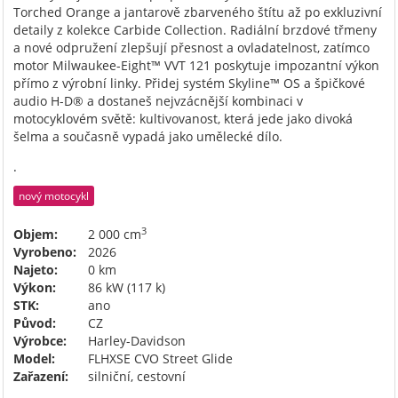
Torched Orange a jantarově zbarveného štítu až po exkluzivní
detaily z kolekce Carbide Collection. Radiální brzdové třmeny
a nové odpružení zlepšují přesnost a ovladatelnost, zatímco
motor Milwaukee-Eight™ VVT 121 poskytuje impozantní výkon
přímo z výrobní linky. Přidej systém Skyline™ OS a špičkové
audio H-D® a dostaneš nejvzácnější kombinaci v
motocyklovém světě: kultivovanost, která jede jako divoká
šelma a současně vypadá jako umělecké dílo.
.
nový motocykl
3
Objem:
2 000 cm
Vyrobeno:
2026
Najeto:
0 km
Výkon:
86 kW (117 k)
STK:
ano
Původ:
CZ
Výrobce:
Harley-Davidson
Model:
FLHXSE CVO Street Glide
Zařazení:
silniční, cestovní