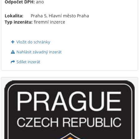
Odpočet DPH:
ano
Lokalita:
Praha 5, Hlavní město Praha
Typ inzerátu:
firemní inzerce
Vložit do schránky
Nahlásit závadný inzerát
Sdílet inzerát