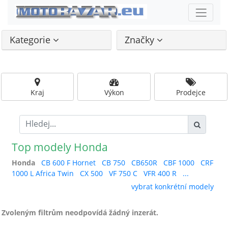
Kategorie
Značky
Kraj
Výkon
Prodejce
Top modely Honda
Honda
CB 600 F Hornet
CB 750
CB650R
CBF 1000
CRF
1000 L Africa Twin
CX 500
VF 750 C
VFR 400 R
...
vybrat konkrétní modely
Zvoleným filtrům neodpovídá žádný inzerát.