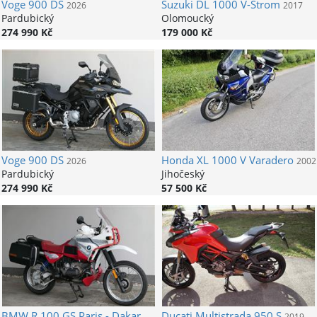
Voge
900 DS
Suzuki
DL 1000 V-Strom
2026
2017
Pardubický
Olomoucký
274 990 Kč
179 000 Kč
Voge
900 DS
Honda
XL 1000 V Varadero
2026
2002
Pardubický
Jihočeský
274 990 Kč
57 500 Kč
BMW
R 100 GS Paris - Dakar
Ducati
Multistrada 950 S
2019