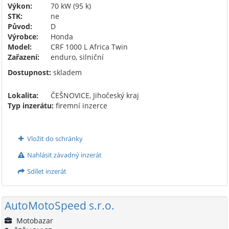
Výkon:
70 kW (95 k)
STK:
ne
Původ:
D
Výrobce:
Honda
Model:
CRF 1000 L Africa Twin
Zařazení:
enduro, silniční
Dostupnost:
skladem
Lokalita:
ČEŠNOVICE, Jihočeský kraj
Typ inzerátu:
firemní inzerce
Vložit do schránky
Nahlásit závadný inzerát
Sdílet inzerát
AutoMotoSpeed s.r.o.
Motobazar