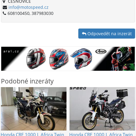
ČEŠNOVICE
info@motospeed.cz
608100450, 387983030
Odpovedět na inzerát
Podobné inzeráty
Honda
CRF 1000 L Africa Twin
Honda
CRF 1000 L Africa Twin