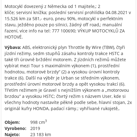
Motocykl dovezený z Německa od 1 majitele,; 2
klíče; servisní knížka; poslední servisní prohlídka 04.08.2021 v
15.526 km za 581,- euro, pneu 90%, motocykl v perfektním
stavu, ježděno pouze po silnici, žádný off road,; manuální
řazení, více info na tel: 777 100690; VÝKUP MOTOCYKLŮ ZA
HOTOVÉ.
Výbava:
ABS, elektronický plyn Throttle By Wire (TBW), čtyři
jízdní režimy, sedm stupňů zásahu kontroly trakce HSTC a
také tři úrovně brždění motorem. Z jízdních režimů můžete
vybírat mezi Tour s maximálním výkonem (1), prostřední
hodnotou, motorové brzdy“ (2) a vysokou úrovní kontroly
trakce (6). Další na výběr je Urban se středním výkonem,
prostřední úrovní motorové brzdy a opět vysokou trakcí (6).
Třetím režimem je Gravel s nejnížším výkonem a „motorovou
brzdou“ a vysokou HSTC; čtvrtý režim s názvem User, kde si
všechny hodnoty nastavíte pěkně podle sebe, hlavní stojan, 2x
originál kufry HONDA, padací rámy.; vyhřívané rukojetě,.
3
Objem:
998 cm
Vyrobeno:
2019
Najeto:
23 183 km