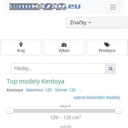
Značky
Kraj
Výkon
Prodejce
Top modely Kentoya
Kentoya
Maximus 125
Sinner 125
...
vybrat konkrétní modely
objem
3
120
125
cm
ročník