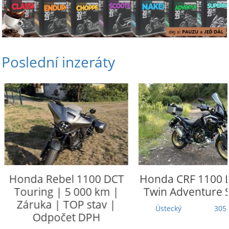
Poslední inzeráty
Honda
Rebel 1100 DCT
Honda
CRF 1100 L
Touring | 5 000 km |
Twin Adventure 
Záruka | TOP stav |
Ústecký
305 
Odpočet DPH