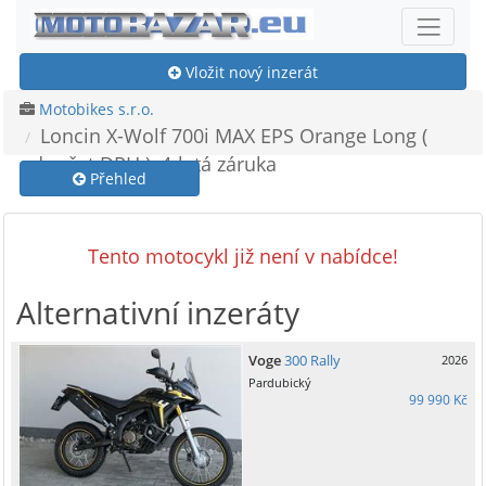
Vložit nový inzerát
Motobikes s.r.o.
Loncin X-Wolf 700i MAX EPS Orange Long (
odpočet DPH ), 4-letá záruka
Přehled
Tento motocykl již není v nabídce!
Alternativní inzeráty
Voge
300 Rally
2026
Pardubický
99 990 Kč