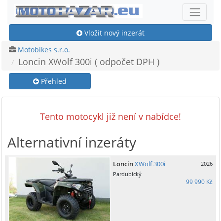
Vložit nový inzerát
Motobikes s.r.o.
Loncin XWolf 300i ( odpočet DPH )
Přehled
Tento motocykl již není v nabídce!
Alternativní inzeráty
Loncin
XWolf 300i
2026
Pardubický
99 990 Kč