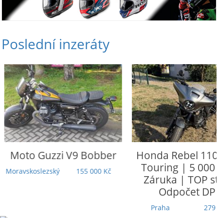
Poslední inzeráty
Moto Guzzi
V9 Bobber
Honda
Rebel 110
Touring | 5 000
Moravskoslezský
155 000 Kč
Záruka | TOP st
Odpočet DP
Praha
279 