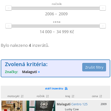
ročník
2006
2009
cena
14 000
34 999
Kč
Bylo nalezeno
4
inzerátů.
Zvolená kritéria:
Značky:
Malaguti
×
stáří inzerátu
motocykl
ročník
kraj
cena
Malaguti
Centro 125
2009
Lucky Cow