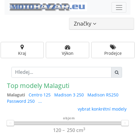
Značky
Kraj
Výkon
Prodejce
Top modely Malaguti
Malaguti
Centro 125
Madison 3 250
Madison RS250
Password 250
...
vybrat konkrétní modely
objem
3
120
250
cm