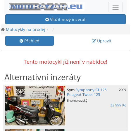
Vložit nový inzerát
Motocykly na prodej
Přehled
Upravit
Tento motocykl již není v nabídce!
Alternativní inzeráty
Sym
Symphony ST 125
2009
Peugeot Tweet 125
Jihomoravský
32 999 Kč