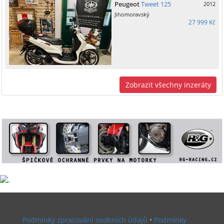
Peugeot
Tweet 125
2012
Jihomoravský
27 999 Kč
Zobrazit všechny inzeráty
Podmínky zpracování osobních údajů
•
Podmínky