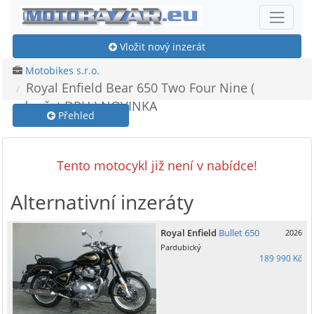
Vložit nový inzerát
Motobikes s.r.o.
Royal Enfield Bear 650 Two Four Nine (
odpočet DPH ) NOVINKA
Přehled
Tento motocykl již není v nabídce!
Alternativní inzeráty
Royal Enfield
Bullet 650
2026
Pardubický
189 990 Kč