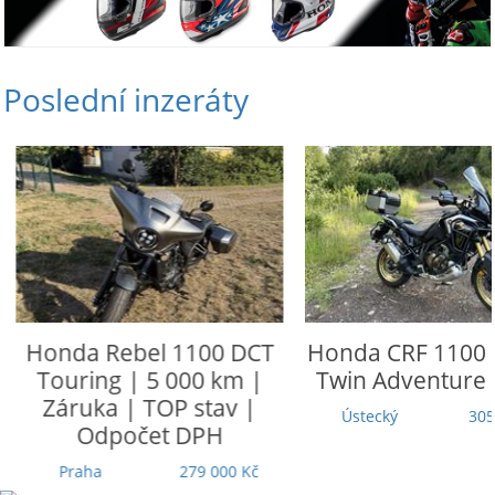
Poslední inzeráty
Honda
Rebel 1100 DCT
Honda
CRF 1100 L
Touring | 5 000 km |
Twin Adventure 
Záruka | TOP stav |
Ústecký
305 
Odpočet DPH
Praha
279 000 Kč