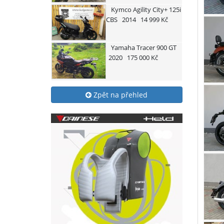
Kymco
Agility City+ 125i
CBS
2014
14 999 Kč
Yamaha
Tracer 900 GT
2020
175 000 Kč
Zpět na přehled