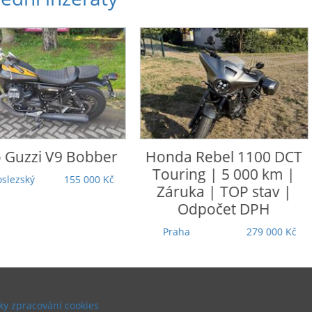
nda
Rebel 1100 DCT
Honda
CRF 1100 L Afric
uring | 5 000 km |
Twin Adventure Sports
ruka | TOP stav |
Ústecký
305 000 Kč
Odpočet DPH
raha
279 000 Kč
y zpracování cookies