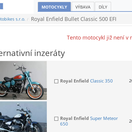
MOTOCYKLY
VÝBAVA
DÍLY
Royal Enfield Bullet Classic 500 EFI
obikes s.r.o.
Tento motocykl již není v 
ernativní inzeráty
Royal Enfield
Classic 350
2
Royal Enfield
Super Meteor
2
650