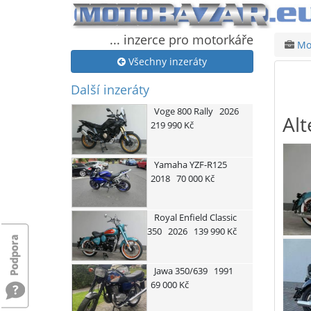
... inzerce pro motorkáře
Mot
Všechny inzeráty
Další inzeráty
Voge
800 Rally
2026
Alt
219 990 Kč
Yamaha
YZF-R125
2018
70 000 Kč
Royal Enfield
Classic
350
2026
139 990 Kč
Jawa
350/639
1991
69 000 Kč