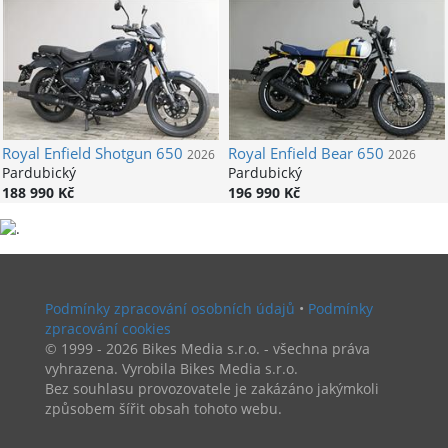
Royal Enfield
Shotgun 650
Royal Enfield
Bear 650
2026
2026
Pardubický
Pardubický
188 990 Kč
196 990 Kč
Podmínky zpracování osobních údajů
•
Podmínky
zpracování cookies
© 1999 - 2026 Bikes Media s.r.o. - všechna práva
vyhrazena. Vyrobila Bikes Media s.r.o.
Bez souhlasu provozovatele je zakázáno jakýmkoli
způsobem šířit obsah tohoto webu.