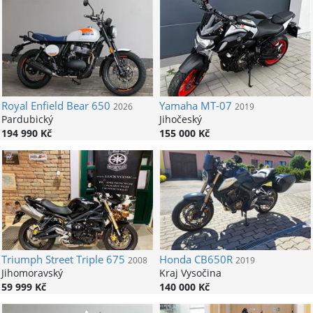
Royal Enfield
Bear 650
Yamaha
MT-07
2026
2019
Pardubický
Jihočeský
194 990 Kč
155 000 Kč
Triumph
Street Triple 675
Honda
CB650R
2008
2019
Jihomoravský
Kraj Vysočina
59 999 Kč
140 000 Kč