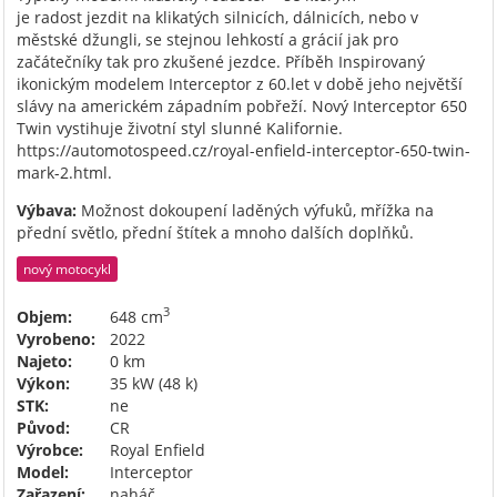
je radost jezdit na klikatých silnicích, dálnicích, nebo v
městské džungli, se stejnou lehkostí a grácií jak pro
začátečníky tak pro zkušené jezdce. Příběh Inspirovaný
ikonickým modelem Interceptor z 60.let v době jeho největší
slávy na americkém západním pobřeží. Nový Interceptor 650
Twin vystihuje životní styl slunné Kalifornie.
https://automotospeed.cz/royal-enfield-interceptor-650-twin-
mark-2.html.
Výbava:
Možnost dokoupení laděných výfuků, mřížka na
přední světlo, přední štítek a mnoho dalších doplňků.
nový motocykl
3
Objem:
648 cm
Vyrobeno:
2022
Najeto:
0 km
Výkon:
35 kW (48 k)
STK:
ne
Původ:
CR
Výrobce:
Royal Enfield
Model:
Interceptor
Zařazení:
naháč