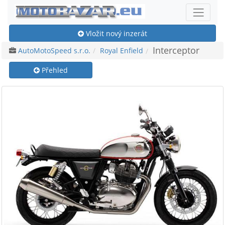
Vložit nový inzerát
Interceptor
AutoMotoSpeed s.r.o.
Royal Enfield
Přehled