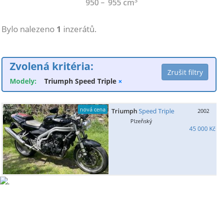
3
950
955
cm
Bylo nalezeno
1
inzerátů.
Zvolená kritéria:
Modely:
Triumph Speed Triple
×
nová cena
Triumph
Speed Triple
2002
Plzeňský
45 000 Kč