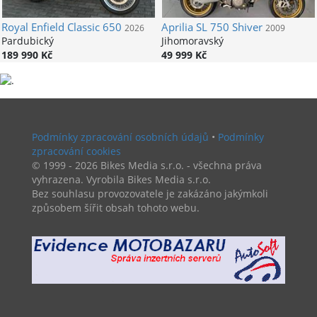
Royal Enfield
Classic 650
Aprilia
SL 750 Shiver
2026
2009
Pardubický
Jihomoravský
189 990 Kč
49 999 Kč
Podmínky zpracování osobních údajů
•
Podmínky
zpracování cookies
© 1999 - 2026 Bikes Media s.r.o. - všechna práva
vyhrazena. Vyrobila Bikes Media s.r.o.
Bez souhlasu provozovatele je zakázáno jakýmkoli
způsobem šířit obsah tohoto webu.