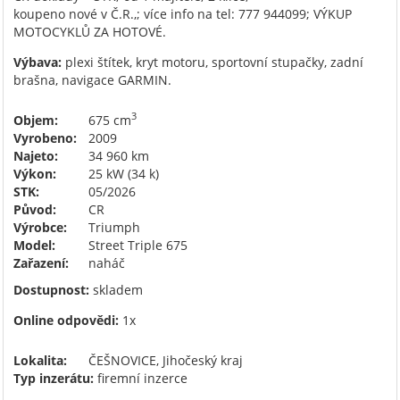
koupeno nové v Č.R.,; více info na tel: 777 944099; VÝKUP
MOTOCYKLŮ ZA HOTOVÉ.
Výbava:
plexi štítek, kryt motoru, sportovní stupačky, zadní
brašna, navigace GARMIN.
3
Objem:
675 cm
Vyrobeno:
2009
Najeto:
34 960 km
Výkon:
25 kW (34 k)
STK:
05/2026
Původ:
CR
Výrobce:
Triumph
Model:
Street Triple 675
Zařazení:
naháč
Dostupnost:
skladem
Online odpovědi:
1x
Lokalita:
ČEŠNOVICE, Jihočeský kraj
Typ inzerátu:
firemní inzerce