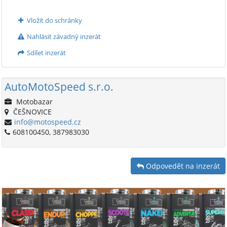
Vložit do schránky
Nahlásit závadný inzerát
Sdílet inzerát
AutoMotoSpeed s.r.o.
Motobazar
ČEŠNOVICE
info@motospeed.cz
608100450, 387983030
Odpovedět na inzerát