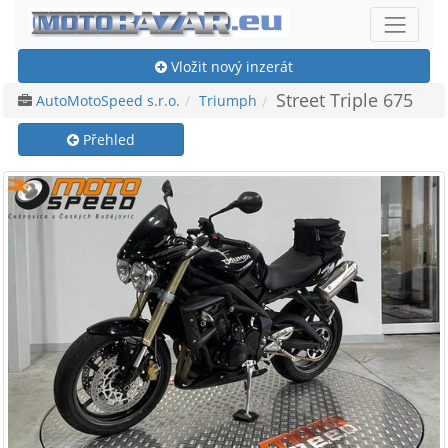
Vložit nový inzerát
Street Triple 675
AutoMotoSpeed s.r.o.
Triumph
Přehled