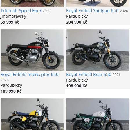
Triumph
Speed Four
Royal Enfield
Shotgun 650
2003
2026
Jihomoravský
Pardubický
59 999 Kč
204 990 Kč
Royal Enfield
Interceptor 650
Royal Enfield
Bear 650
2026
Pardubický
2026
Pardubický
198 990 Kč
189 990 Kč