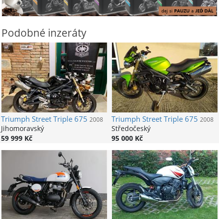
Podobné inzeráty
Triumph
Street Triple 675
Triumph
Street Triple 675
2008
2008
Jihomoravský
Středočeský
59 999 Kč
95 000 Kč