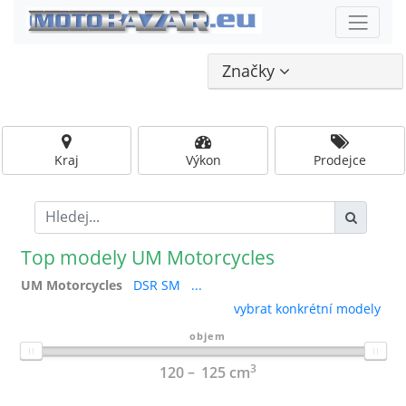
Značky
Kraj
Výkon
Prodejce
Top modely UM Motorcycles
UM Motorcycles
DSR SM
...
vybrat konkrétní modely
objem
3
120
125
cm