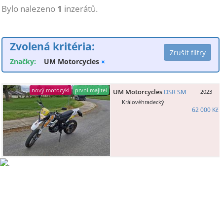
Bylo nalezeno
1
inzerátů.
Zvolená kritéria:
Značky:
UM Motorcycles
×
nový motocykl
první majitel
UM Motorcycles
DSR SM
2023
Královéhradecký
62 000 Kč