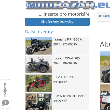
... inzerce pro motorkáře
Moto
Všechny inzeráty
Další inzeráty
Yamaha
FJR 1300 A
Alt
2015
275 000 Kč
Loncin
XWolf 700i
2026
199 990 Kč
BSA
C 12
1956
59 900 Kč
BMW
R 850 RT
1999
49 999 Kč