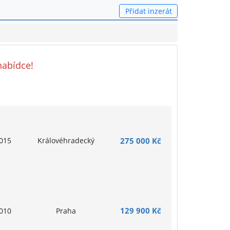
Přidat inzerát
nabídce!
015
Královéhradecký
275 000 Kč
129 900 Kč
010
Praha