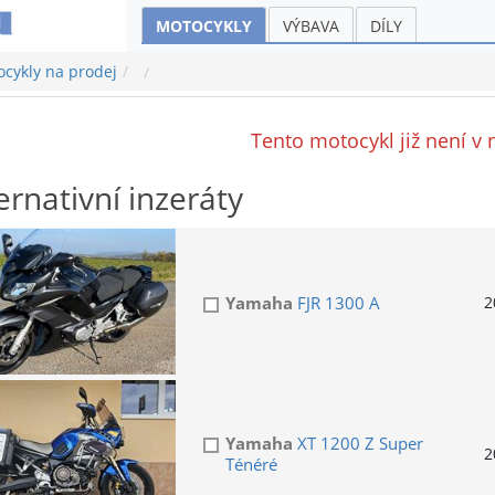
MOTOCYKLY
VÝBAVA
DÍLY
cykly na prodej
Tento motocykl již není v 
ernativní inzeráty
Yamaha
FJR 1300 A
2
Yamaha
XT 1200 Z Super
2
Ténéré