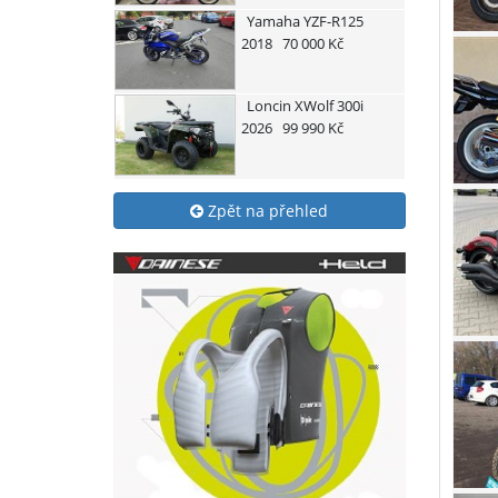
Yamaha
YZF-R125
2018
70 000 Kč
Loncin
XWolf 300i
2026
99 990 Kč
Zpět na přehled