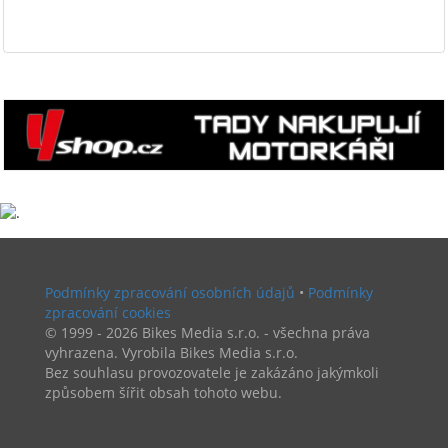
Podmínky zpracování osobních údajů
•
Podmínky
zpracování cookies
© 1999 - 2026 Bikes Media s.r.o. - všechna práva
vyhrazena. Vyrobila Bikes Media s.r.o.
Bez souhlasu provozovatele je zakázáno jakýmkoli
způsobem šířit obsah tohoto webu.