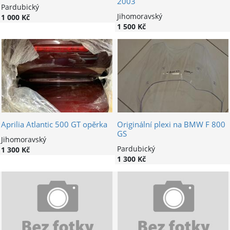
2003
Pardubický
Jihomoravský
1 000 Kč
1 500 Kč
Aprilia Atlantic 500 GT opěrka
Originální plexi na BMW F 800
GS
Jihomoravský
Pardubický
1 300 Kč
1 300 Kč