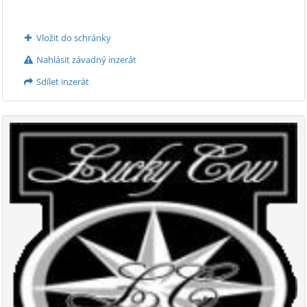
Vložit do schránky
Nahlásit závadný inzerát
Sdílet inzerát