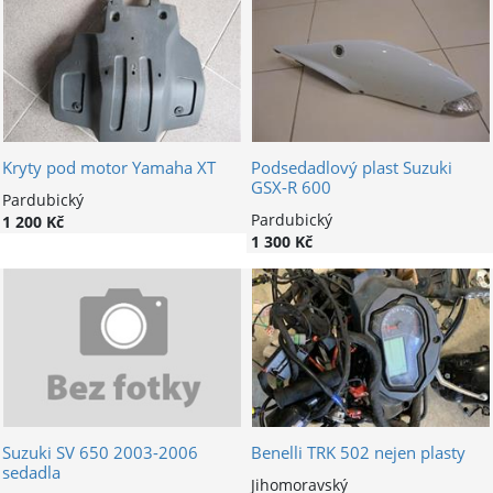
Kryty pod motor Yamaha XT
Podsedadlový plast Suzuki
GSX-R 600
Pardubický
Pardubický
1 200 Kč
1 300 Kč
Suzuki SV 650 2003-2006
Benelli TRK 502 nejen plasty
sedadla
Jihomoravský