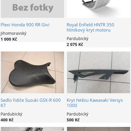
Plexi Honda 900 RR Givi
Royal Enfield HNTR 350
hliníkový kryt motoru
Jihomoravský
Pardubický
1 000 Kč
2 075 Kč
Sedlo řidiče Suzuki GSX-R 600
Kryt řetězu Kawasaki Versys
K7
1000
Pardubický
Pardubický
400 Kč
500 Kč