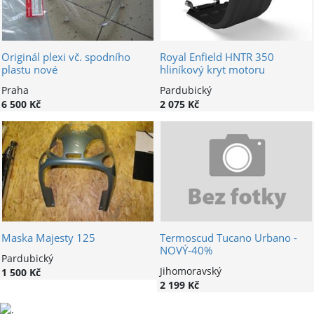
Originál plexi vč. spodního
Royal Enfield HNTR 350
plastu nové
hliníkový kryt motoru
Praha
Pardubický
6 500 Kč
2 075 Kč
Maska Majesty 125
Termoscud Tucano Urbano -
NOVÝ-40%
Pardubický
Jihomoravský
1 500 Kč
2 199 Kč