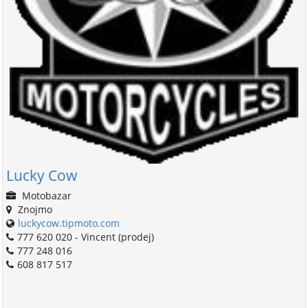
Lucky Cow
Motobazar
Znojmo
luckycow.tipmoto.com
777 620 020 - Vincent (prodej)
777 248 016
608 817 517