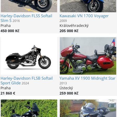
Harley-Davidson
FLSS Softail
Kawasaki
VN 1700 Voyager
Slim S
2016
2009
Praha
Královéhradecký
450 000 Kč
205 000 Kč
Harley-Davidson
FLSB Softail
Yamaha
XV 1900 Midnight Star
Sport Glide
2024
2013
Praha
Ústecký
21 860 €
259 000 Kč