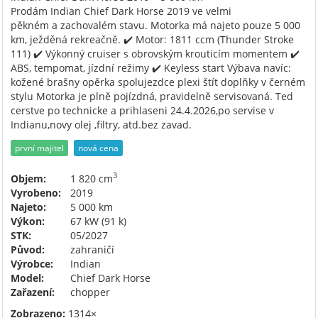
Prodám Indian Chief Dark Horse 2019 ve velmi
pěkném a zachovalém stavu. Motorka má najeto pouze 5 000
km, ježděná rekreačně. ✔️ Motor: 1811 ccm (Thunder Stroke
111) ✔️ Výkonný cruiser s obrovským krouticím momentem ✔️
ABS, tempomat, jízdní režimy ✔️ Keyless start Výbava navíc:
kožené brašny opěrka spolujezdce plexi štít doplňky v černém
stylu Motorka je plně pojízdná, pravidelně servisovaná. Ted
cerstve po technicke a prihlaseni 24.4.2026,po servise v
Indianu,novy olej ,filtry, atd.bez zavad.
první majitel
nová cena
3
Objem:
1 820 cm
Vyrobeno:
2019
Najeto:
5 000 km
Výkon:
67 kW (91 k)
STK:
05/2027
Původ:
zahraničí
Výrobce:
Indian
Model:
Chief Dark Horse
Zařazení:
chopper
Zobrazeno:
1314×