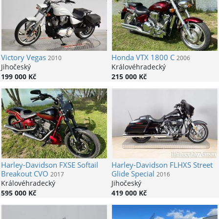
Victory
Vegas
Honda
VTX 1800 C
2010
2006
Jihočeský
Královéhradecký
199 000 Kč
215 000 Kč
Harley-Davidson
FXSE Softail
Harley-Davidson
FLHXS Street
Breakout CVO
Glide Special
2017
2016
Královéhradecký
Jihočeský
595 000 Kč
419 000 Kč