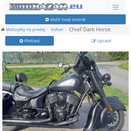
Vložit nový inzerát
Chief Dark Horse
Motocykly na prodej
Indian
Přehled
Upravit