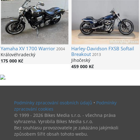
Yamaha
XV 1700 Warrior
Harley-Davidson
FXSB Softail
2004
Breakout
Královéhradecký
2013
Jihočeský
175 000 Kč
459 000 Kč
Podmínky zpracování osobních údajů
•
Podmínky
zpracování cookies
© 1999 - 2026 Bikes Media s.r.o. - všechna práva
vyhrazena. Vyrobila Bikes Media s.r.o.
Bez souhlasu provozovatele je zakázáno jakýmkoli
způsobem šířit obsah tohoto webu.