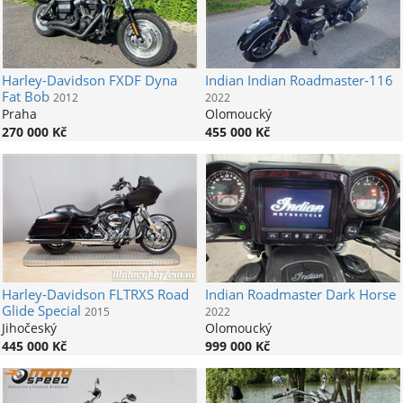
Harley-Davidson
FXDF Dyna
Indian
Indian Roadmaster-116
Fat Bob
2012
2022
Praha
Olomoucký
270 000 Kč
455 000 Kč
Harley-Davidson
FLTRXS Road
Indian
Roadmaster Dark Horse
Glide Special
2015
2022
Jihočeský
Olomoucký
445 000 Kč
999 000 Kč