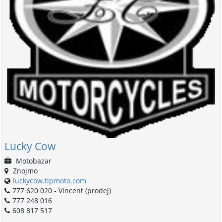
Lucky Cow
Motobazar
Znojmo
luckycow.tipmoto.com
777 620 020 - Vincent (prodej)
777 248 016
608 817 517