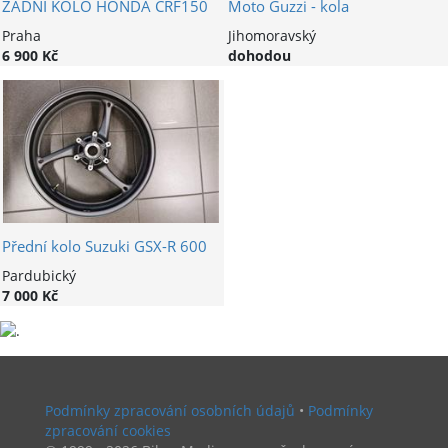
ZADNÍ KOLO HONDA CRF150
Moto Guzzi - kola
Praha
Jihomoravský
6 900 Kč
dohodou
Přední kolo Suzuki GSX-R 600
Pardubický
7 000 Kč
Podmínky zpracování osobních údajů
•
Podmínky
zpracování cookies