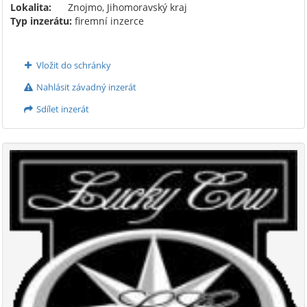
Lokalita:
Znojmo, Jihomoravský kraj
Typ inzerátu:
firemní inzerce
Vložit do schránky
Nahlásit závadný inzerát
Sdílet inzerát