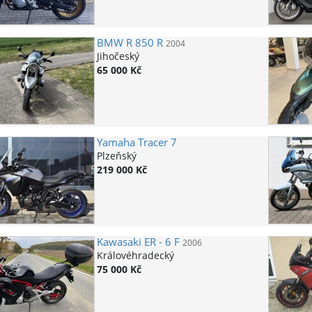
BMW
R 850 R
2004
Jihočeský
65 000 Kč
Yamaha
Tracer 7
Plzeňský
219 000 Kč
Kawasaki
ER - 6 F
2006
Královéhradecký
75 000 Kč