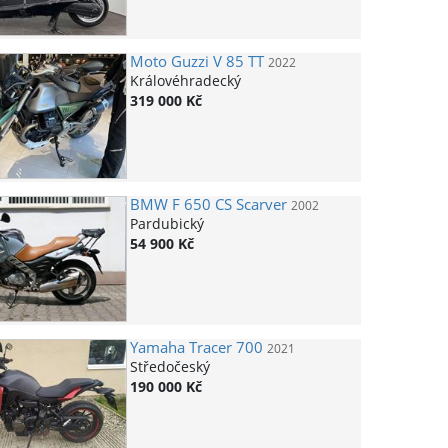
Moto Guzzi
V 85 TT
2022
Královéhradecký
319 000 Kč
BMW
F 650 CS Scarver
2002
Pardubický
54 900 Kč
Yamaha
Tracer 700
2021
Středočeský
190 000 Kč