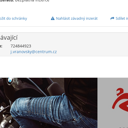
ožit do schránky
Nahlásit závadný inzerát
Sdílet i
ávající
n:
724844923
j.vranovsky@centrum.cz