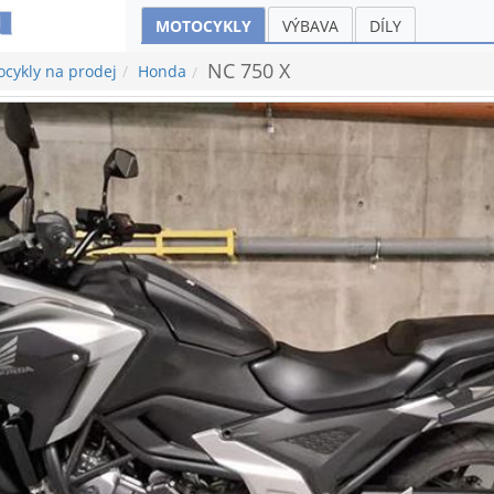
MOTOCYKLY
VÝBAVA
DÍLY
NC 750 X
cykly na prodej
Honda