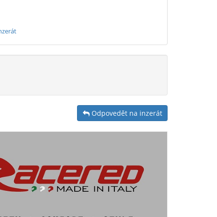
nzerát
Odpovedět na inzerát