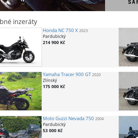
bné inzeráty
Honda
NC 750 X
2023
Pardubický
214 900 Kč
Yamaha
Tracer 900 GT
2020
Zlínský
175 000 Kč
Moto Guzzi
Nevada 750
2004
Pardubický
53 000 Kč