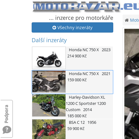
... inzerce pro motorkáře
Moto
Všechny inzeráty
Další inzeráty
Honda
NC 750 X
2023
214 900 Kč
Honda
NC 750 X
2021
159 000 Kč
Harley-Davidson
XL
1200 C Sportster 1200
Custom
2014
185 000 Kč
BSA
C 12
1956
59 900 Kč