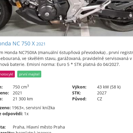
onda NC 750 X
2021
m Honda NC750XA (manuální 6stupňová převodovka) , první registrac
nebouraná, ve skvělém stavu, garážovaná, pravidelně servisovaná v 
nová baterie. Emisní norma: Euro 5 * STK platná do 04/2027.
motocykl
první majitel
3
m:
750 cm
Výkon:
43 kW (58 k)
eno:
2021
STK:
2027
o:
21 300 km
Původ:
CZ
zeno:
1963×, servisní knížka
e odpovědi:
1x
ta:
Praha, Hlavní město Praha
nzerátu:
bezplatná inzerce