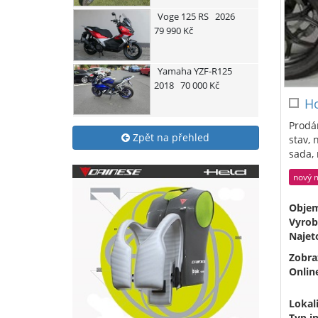
Voge
125 RS
2026
79 990 Kč
Yamaha
YZF-R125
2018
70 000 Kč
H
Prodá
Zpět na přehled
stav, 
sada, 
nový 
Obje
Vyrob
Najet
Zobra
Onlin
Lokali
Typ i