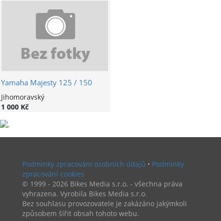
Yamaha Majesty 125 / 150
Jihomoravský
1 000 Kč
Podmínky zpracování osobních údajů
•
Podmínky
zpracování cookies
© 1999 - 2026 Bikes Media s.r.o. - všechna práva
vyhrazena. Vyrobila Bikes Media s.r.o.
Bez souhlasu provozovatele je zakázáno jakýmkoli
způsobem šířit obsah tohoto webu.