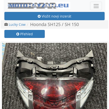
Vložit nový inzerát
Hoonda SH125 / SH 150
Lucky Cow
Přehled