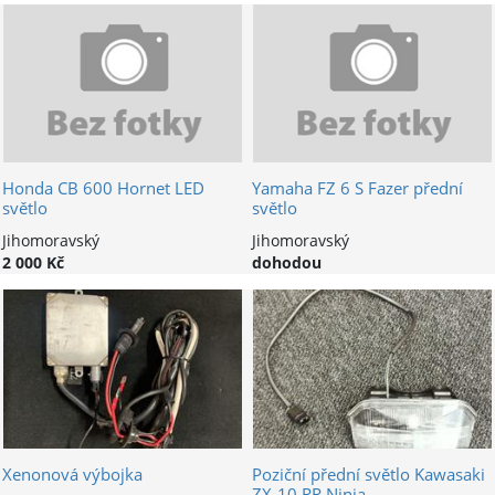
Honda CB 600 Hornet LED
Yamaha FZ 6 S Fazer přední
světlo
světlo
Jihomoravský
Jihomoravský
2 000 Kč
dohodou
Xenonová výbojka
Poziční přední světlo Kawasaki
ZX-10 RR Ninja