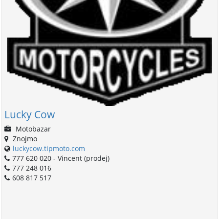
Lucky Cow
Motobazar
Znojmo
luckycow.tipmoto.com
777 620 020 - Vincent (prodej)
777 248 016
608 817 517