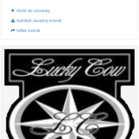
Vložit do schránky
Nahlásit závadný inzerát
Sdílet inzerát