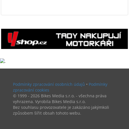
Podmínky zpracování osobních údajů
•
Podmínky
zpracování cookies
© 1999 - 2026 Bikes Media s.r.o. - všechna práva
vyhrazena. Vyrobila Bikes Media s.r.o.
Bez souhlasu provozovatele je zakázáno jakýmkoli
způsobem šířit obsah tohoto webu.