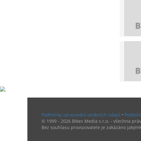
Podmínky zpracování osobních údajů
•
Podmínk
© 1999 - 2026 Bikes Media s.r.o. - všechna práv
Bez souhlasu provozovatele je zakázáno jakýmk