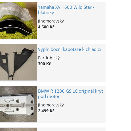
Yamaha XV 1600 Wild Star -
blatníky
Jihomoravský
4 500 Kč
Výplň boční kapotáže k chladiči
Pardubický
300 Kč
BMW R 1200 GS LC originál kryt
pod motor
Jihomoravský
2 499 Kč