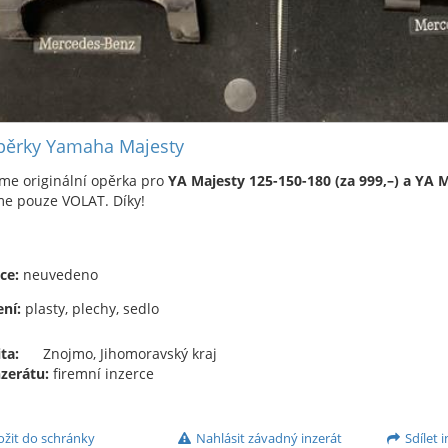
ěrky Yamaha Majesty
me originální opěrka pro
YA
Majesty 125-150-180 (za 999,–) a YA M
me pouze VOLAT. Díky!
ce:
neuvedeno
ní:
plasty, plechy, sedlo
ta:
Znojmo, Jihomoravský kraj
nzerátu:
firemní inzerce
ožit do schránky
Nahlásit závadný inzerát
Sdílet i