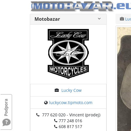
Motobazar
Lu
Lucky Cow
luckycow.tipmoto.com
777 620 020 - Vincent (prodej)
777 248 016
608 817 517