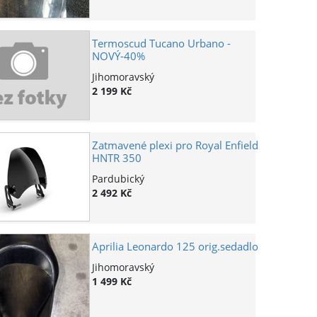
Termoscud Tucano Urbano -
NOVÝ-40%
Jihomoravský
2 199 Kč
Zatmavené plexi pro Royal Enfield
HNTR 350
Pardubický
2 492 Kč
Aprilia Leonardo 125 orig.sedadlo
Jihomoravský
1 499 Kč