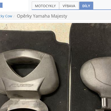
MOTOCYKLY
VÝBAVA
DÍLY
Opěrky Yamaha Majesty
cky Cow