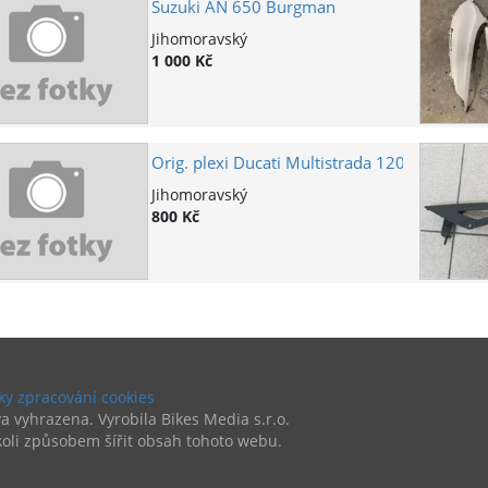
Suzuki AN 650 Burgman
Jihomoravský
1 000 Kč
Orig. plexi Ducati Multistrada 1200
Jihomoravský
800 Kč
y zpracování cookies
a vyhrazena. Vyrobila Bikes Media s.r.o.
oli způsobem šířit obsah tohoto webu.