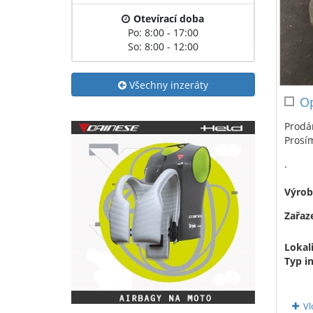
Otevírací doba
Po: 8:00 - 17:00
So: 8:00 - 12:00
Všechny inzeráty
Op
Prodá
Prosí
.
Výrob
Zařaze
Lokali
Typ i
Vl