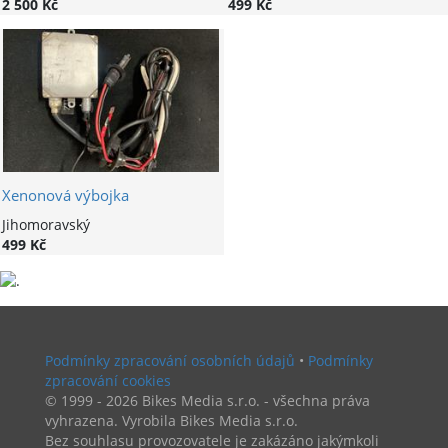
2 500 Kč
499 Kč
Xenonová výbojka
Jihomoravský
499 Kč
Podmínky zpracování osobních údajů
•
Podmínky
zpracování cookies
© 1999 - 2026 Bikes Media s.r.o. - všechna práva
vyhrazena. Vyrobila Bikes Media s.r.o.
Bez souhlasu provozovatele je zakázáno jakýmkoli