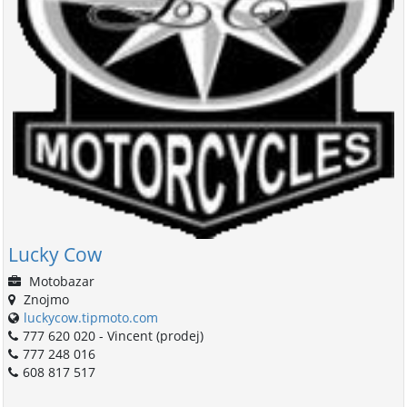
Lucky Cow
Motobazar
Znojmo
luckycow.tipmoto.com
777 620 020 - Vincent (prodej)
777 248 016
608 817 517