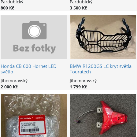
Pardubický
Pardubický
800 Kč
3 500 Kč
Honda CB 600 Hornet LED
BMW R1200GS LC kryt světla
světlo
Touratech
Jihomoravský
Jihomoravský
2 000 Kč
1 799 Kč