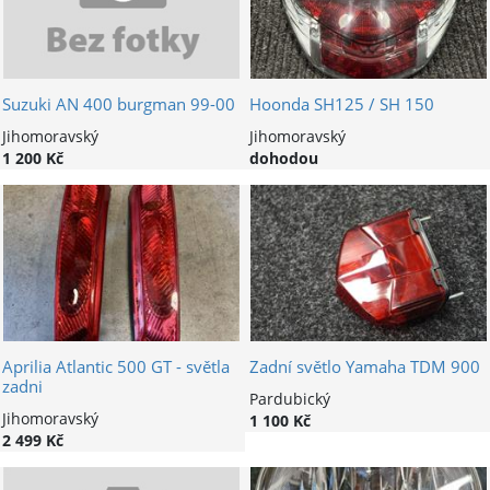
Suzuki AN 400 burgman 99-00
Hoonda SH125 / SH 150
Jihomoravský
Jihomoravský
1 200 Kč
dohodou
Aprilia Atlantic 500 GT - světla
Zadní světlo Yamaha TDM 900
zadni
Pardubický
Jihomoravský
1 100 Kč
2 499 Kč