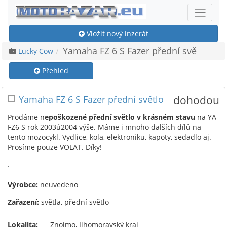
Vložit nový inzerát
Yamaha FZ 6 S Fazer přední svě
Lucky Cow
Přehled
Yamaha FZ 6 S Fazer přední světlo
dohodou
Prodáme n
epoškozené přední světlo v krásném stavu
na YA
FZ6 S rok 2003ú2004 výše. Máme i mnoho dalších dílů na
tento mozocykl. Vydlice, kola, elektroniku, kapoty, sedadlo aj.
Prosíme pouze VOLAT. Díky!
.
Výrobce:
neuvedeno
Zařazení:
světla, přední světlo
Lokalita:
Znojmo, Jihomoravský kraj