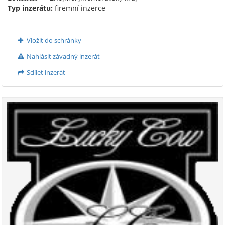
Typ inzerátu:
firemní inzerce
Vložit do schránky
Nahlásit závadný inzerát
Sdílet inzerát