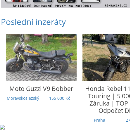
Poslední inzeráty
Moto Guzzi
V9 Bobber
Honda
Rebel 110
Touring | 5 000
Moravskoslezský
155 000 Kč
Záruka | TOP st
Odpočet DP
Praha
279 