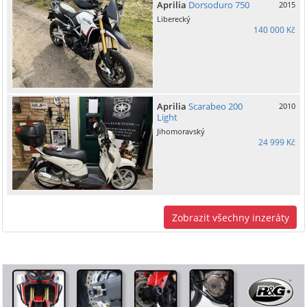
Aprilia
Dorsoduro 750
2015
Liberecký
140 000 Kč
Aprilia
Scarabeo 200
2010
Light
Jihomoravský
24 999 Kč
Zobrazit všechny inzeráty