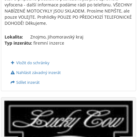
vyfocena - další informace podáme rádi po telefonu. VŠECHNY
NABÍZENÉ MOTOCYKLY JSOU SKLADEM. Prosíme NEPIŠTE, ale
pouze VOLEJTE. Prohlidky POUZE PO PŘEDCHOZÍ TELEFONICKÉ
DOHODĚ! Děkujeme.
Lokalita:
Znojmo, Jihomoravský kraj
Typ inzerátu:
firemní inzerce
Vložit do schránky
Nahlásit závadný inzerát
Sdílet inzerát