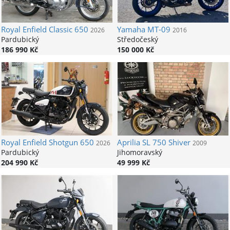
Royal Enfield
Classic 650
Yamaha
MT-09
2026
2016
Pardubický
Středočeský
186 990 Kč
150 000 Kč
Royal Enfield
Shotgun 650
Aprilia
SL 750 Shiver
2026
2009
Pardubický
Jihomoravský
204 990 Kč
49 999 Kč