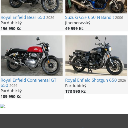
Royal Enfield
Bear 650
Suzuki
GSF 650 N Bandit
2026
2006
Pardubický
Jihomoravský
196 990 Kč
49 999 Kč
Royal Enfield
Continental GT
Royal Enfield
Shotgun 650
2026
650
Pardubický
2026
Pardubický
173 990 Kč
189 990 Kč