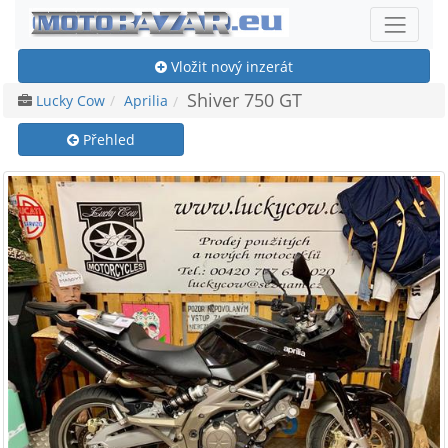
Vložit nový inzerát
Shiver 750 GT
Lucky Cow
Aprilia
Přehled