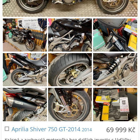
Aprilia Shiver 750 GT-2014
69 999 Kč
2014
Krásná a zachovalá motorečka bez dalších investic s láďáčky