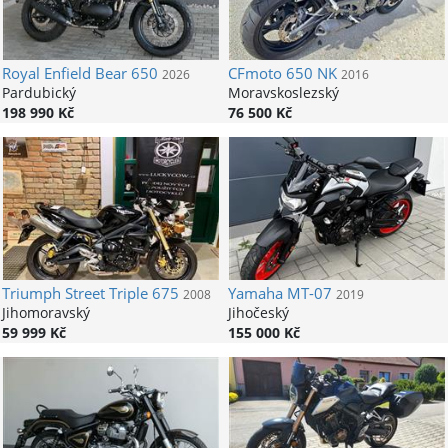
Royal Enfield
Bear 650
CFmoto
650 NK
2026
2016
Pardubický
Moravskoslezský
198 990 Kč
76 500 Kč
Triumph
Street Triple 675
Yamaha
MT-07
2008
2019
Jihomoravský
Jihočeský
59 999 Kč
155 000 Kč