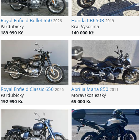
Royal Enfield
Bullet 650
Honda
CB650R
2026
2019
Pardubický
Kraj Vysočina
189 990 Kč
140 000 Kč
Royal Enfield
Classic 650
Aprilia
Mana 850
2026
2011
Pardubický
Moravskoslezský
192 990 Kč
65 000 Kč