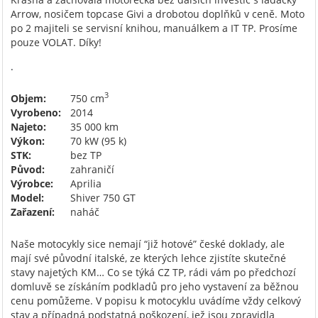
Arrow, nosičem topcase Givi a drobotou doplňkû v ceně. Moto
po 2 majiteli se servisní knihou, manuálkem a IT TP. Prosíme
pouze VOLAT. Díky!
.
3
Objem:
750 cm
Vyrobeno:
2014
Najeto:
35 000 km
Výkon:
70 kW (95 k)
STK:
bez TP
Původ:
zahraničí
Výrobce:
Aprilia
Model:
Shiver 750 GT
Zařazení:
naháč
Naše motocykly sice nemají “již hotové” české doklady, ale
mají své původní italské, ze kterých lehce zjistíte skutečné
stavy najetých KM… Co se týká CZ TP, rádi vám po předchozí
domluvě se získáním podkladů pro jeho vystavení za běžnou
cenu pomůžeme. V popisu k motocyklu uvádíme vždy celkový
stav a případná podstatná poškození, jež jsou zpravidla