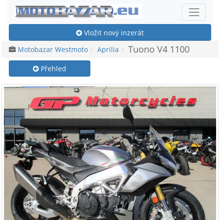
Vložit nový inzerát
Tuono V4 1100
Motobazar Westmoto
Aprilia
Přehled