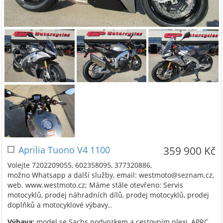
Aprilia Tuono V4 1100
359 900 Kč
Volejte 7202209055, 602358095, 377320886,
možno Whatsapp a další služby, email: westmoto@seznam.cz,
web. www.westmoto.cz; Máme stále otevřeno: Servis
motocyklů, prodej náhradních dílů, prodej motocyklů, prodej
doplňků a motocyklové výbavy..
Výbava:
model se Sachs podvozkem a cestovním plexi, APRC