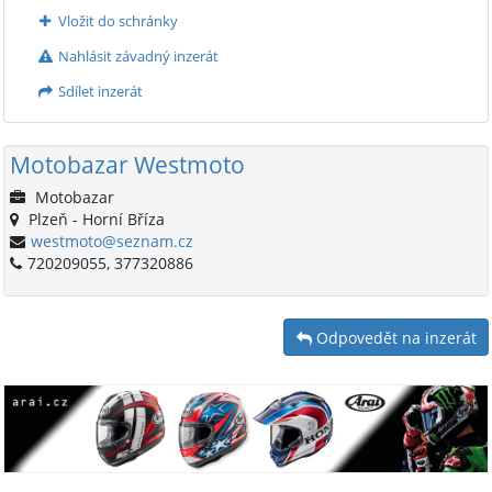
Vložit do schránky
Nahlásit závadný inzerát
Sdílet inzerát
Motobazar Westmoto
Motobazar
Plzeň - Horní Bříza
westmoto@seznam.cz
720209055, 377320886
Odpovedět na inzerát