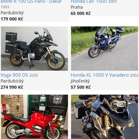
BMW
R 100 GS Paris - Dakar
Honda
CBF 1000
2007
Praha
1993
Pardubický
65 000 Kč
179 000 Kč
Voge
900 DS
Honda
XL 1000 V Varadero
2026
2002
Pardubický
Jihočeský
274 990 Kč
57 500 Kč