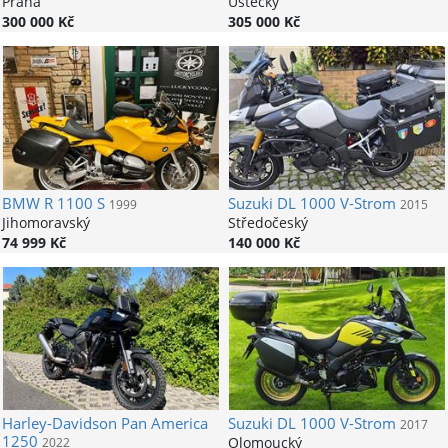
Praha
Ústecký
300 000 Kč
305 000 Kč
BMW
R 1100 S
Suzuki
DL 1000 V-Strom
1999
2015
Jihomoravský
Středočeský
74 999 Kč
140 000 Kč
Harley-Davidson
Pan America
Suzuki
DL 1000 V-Strom
2017
1250
Olomoucký
2022