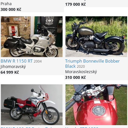
Praha
179 000 Kč
300 000 Kč
BMW
R 1150 RT
Triumph
Bonneville Bobber
2004
Black
Jihomoravský
2020
Moravskoslezský
64 999 Kč
310 000 Kč