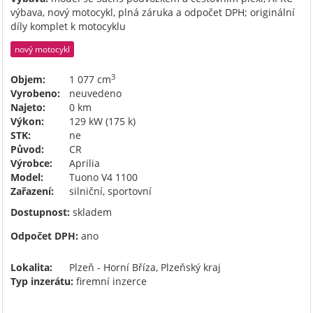
výbava, nový motocykl, plná záruka a odpočet DPH; originální
díly komplet k motocyklu
nový motocykl
3
Objem:
1 077 cm
Vyrobeno:
neuvedeno
Najeto:
0 km
Výkon:
129 kW (175 k)
STK:
ne
Původ:
CR
Výrobce:
Aprilia
Model:
Tuono V4 1100
Zařazení:
silniční, sportovní
Dostupnost:
skladem
Odpočet DPH:
ano
Lokalita:
Plzeň - Horní Bříza, Plzeňský kraj
Typ inzerátu:
firemní inzerce