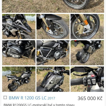
BMW R 1200 GS LC
365 000 Kč
2017
BMW R1200GS LC-motocykl byl v tomto stavu