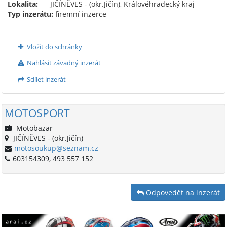
Lokalita:
JIČÍNĚVES - (okr.Jičín), Královéhradecký kraj
Typ inzerátu:
firemní inzerce
Vložit do schránky
Nahlásit závadný inzerát
Sdílet inzerát
MOTOSPORT
Motobazar
JIČÍNĚVES - (okr.Jičín)
motosoukup@seznam.cz
603154309, 493 557 152
Odpovedět na inzerát