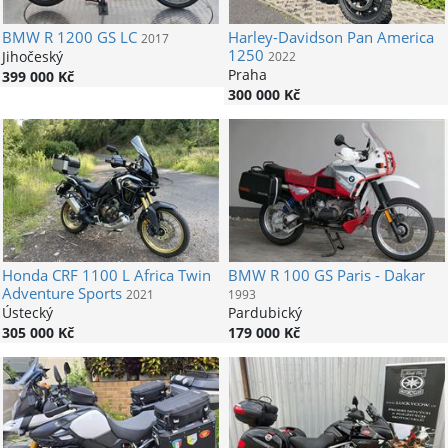
BMW
R 1200 GS LC
Harley-Davidson
Pan America
2017
1250
Jihočeský
2022
Praha
399 000 Kč
300 000 Kč
Honda
CRF 1100 L Africa Twin
BMW
R 100 GS Paris - Dakar
Adventure Sports
2021
1993
Ústecký
Pardubický
305 000 Kč
179 000 Kč