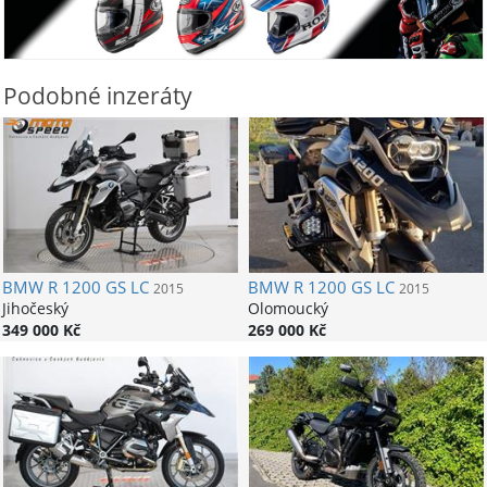
Podobné inzeráty
BMW
R 1200 GS LC
BMW
R 1200 GS LC
2015
2015
Jihočeský
Olomoucký
349 000 Kč
269 000 Kč