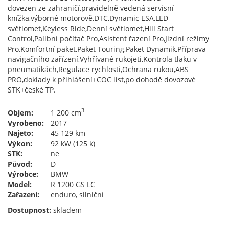
dovezen ze zahraničí,pravidelně vedená servisní
knížka,výborné motorově,DTC,Dynamic ESA,LED
světlomet,Keyless Ride,Denní světlomet,Hill Start
Control,Palibní počítač Pro,Asistent řazení Pro,Jizdní režimy
Pro,Komfortní paket,Paket Touring,Paket Dynamik,Příprava
navigačního zařízení,Vyhřívané rukojeti,Kontrola tlaku v
pneumatikách,Regulace rychlosti,Ochrana rukou,ABS
PRO,doklady k přihlášení+COC list,po dohodě dovozové
STK+české TP.
3
Objem:
1 200 cm
Vyrobeno:
2017
Najeto:
45 129 km
Výkon:
92 kW (125 k)
STK:
ne
Původ:
D
Výrobce:
BMW
Model:
R 1200 GS LC
Zařazení:
enduro, silniční
Dostupnost:
skladem