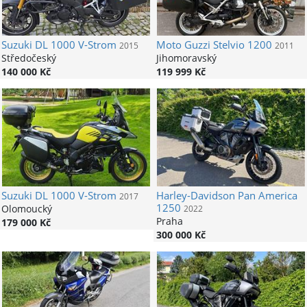
Suzuki
DL 1000 V-Strom
Moto Guzzi
Stelvio 1200
2015
2011
Středočeský
Jihomoravský
140 000 Kč
119 999 Kč
Suzuki
DL 1000 V-Strom
Harley-Davidson
Pan America
2017
1250
Olomoucký
2022
Praha
179 000 Kč
300 000 Kč