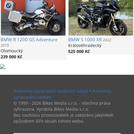
BMW
R 1200 GS Adventure
BMW
S 1000 XR
2022
Královéhradecký
2010
Olomoucký
525 000 Kč
239 000 Kč
Podmínky zpracování osobních údajů
•
Podmínky
zpracování cookies
© 1999 - 2026 Bikes Media s.r.o. - všechna práva
vyhrazena. Vyrobila Bikes Media s.r.o.
Bez souhlasu provozovatele je zakázáno jakýmkoli
způsobem šířit obsah tohoto webu.