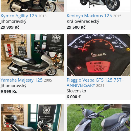
Kymco
Agility 125
Kentoya
Maximus 125
2013
2015
Jihomoravský
Královéhradecký
29 999 Kč
29 500 Kč
Yamaha
Majesty 125
Piaggio
Vespa GTS 125 75TH
2005
ANNIVERSARY
Jihomoravský
2021
Slovensko
9 999 Kč
6 000 €