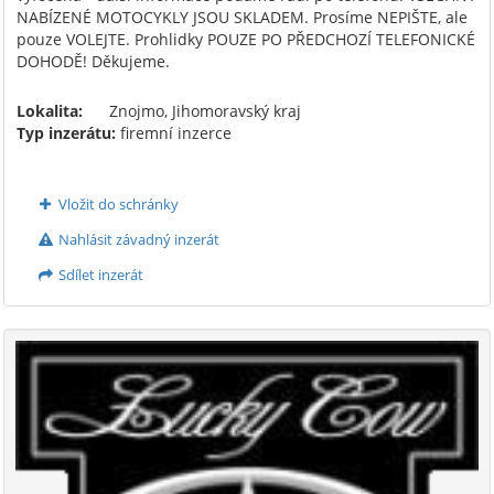
NABÍZENÉ MOTOCYKLY JSOU SKLADEM. Prosíme NEPIŠTE, ale
pouze VOLEJTE. Prohlidky POUZE PO PŘEDCHOZÍ TELEFONICKÉ
DOHODĚ! Děkujeme.
Lokalita:
Znojmo, Jihomoravský kraj
Typ inzerátu:
firemní inzerce
Vložit do schránky
Nahlásit závadný inzerát
Sdílet inzerát