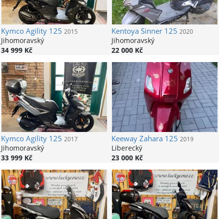
Kymco
Agility 125
Kentoya
Sinner 125
2015
2020
Jihomoravský
Jihomoravský
34 999 Kč
22 000 Kč
Kymco
Agility 125
Keeway
Zahara 125
2017
2019
Jihomoravský
Liberecký
33 999 Kč
23 000 Kč