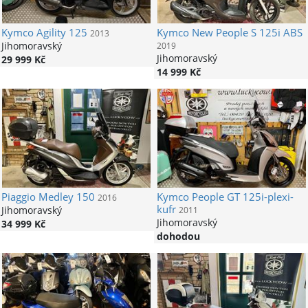
Kymco
Agility 125
Kymco
New People S 125i ABS
2013
Jihomoravský
2019
Jihomoravský
29 999 Kč
14 999 Kč
Piaggio
Medley 150
Kymco
People GT 125i-plexi-
2016
kufr
Jihomoravský
2011
Jihomoravský
34 999 Kč
dohodou