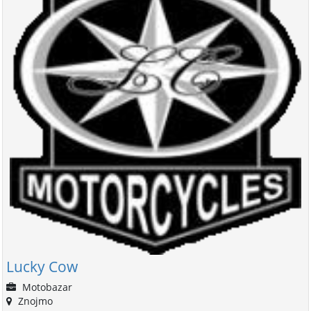
Lucky Cow
Motobazar
Znojmo