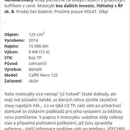
kufříkem v ceně. Motocykl
bez dalších investic, řiditelný s ŘP
sk. B
. Prodej bez baterie. Prosíme pouze VOLAT. Díky!
.
3
Objem:
125 cm
Vyrobeno:
2014
Najeto:
15 000 km
Výkon:
9 kW (12 k)
STK:
bez TP
Původ:
zahraničí
Výrobce:
Benelli
Model:
Caffé Nero 125
Zařazení:
skútr
Naše motocykly sice nemají “již hotové” české doklady, ale
mají své původní italské, ze kterých lehce zjistíte skutečné
stavy najetých KM… Co se týká CZ TP, rádi vám po předchozí
domluvě se získáním podkladů pro jeho vystavení za běžnou
cenu pomůžeme. V popisu k motocyklu uvádíme vždy celkový
stav a případná podstatná poškození, jež jsou zpravidla
vyfocena - další informace podáme rádi po telefonu. VŠECHNY