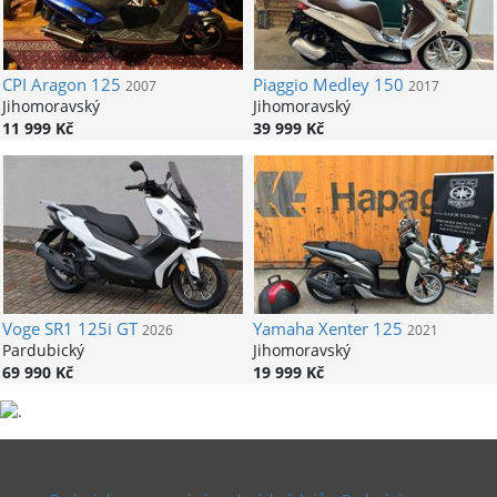
CPI
Aragon 125
Piaggio
Medley 150
2007
2017
Jihomoravský
Jihomoravský
11 999 Kč
39 999 Kč
Voge
SR1 125i GT
Yamaha
Xenter 125
2026
2021
Pardubický
Jihomoravský
69 990 Kč
19 999 Kč