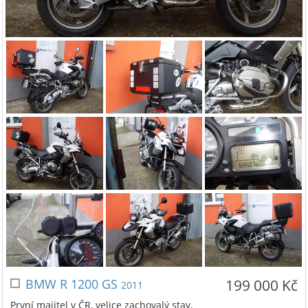
BMW R 1200 GS
199 000 Kč
2011
První majitel v ČR, velice zachovalý stav,