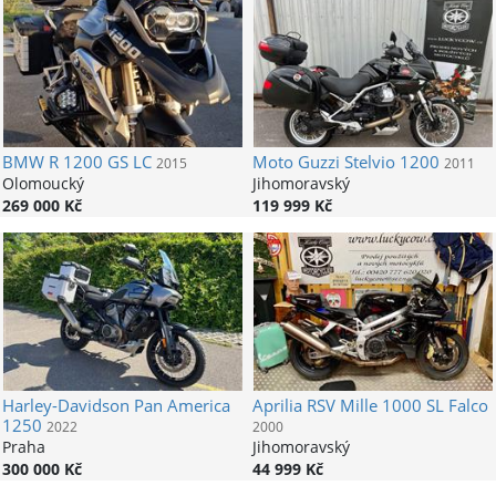
BMW
R 1200 GS LC
Moto Guzzi
Stelvio 1200
2015
2011
Olomoucký
Jihomoravský
269 000 Kč
119 999 Kč
Harley-Davidson
Pan America
Aprilia
RSV Mille 1000 SL Falco
1250
2022
2000
Praha
Jihomoravský
300 000 Kč
44 999 Kč