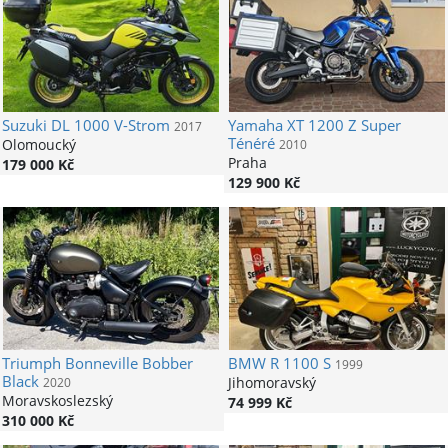
Suzuki
DL 1000 V-Strom
Yamaha
XT 1200 Z Super
2017
Ténéré
Olomoucký
2010
Praha
179 000 Kč
129 900 Kč
Triumph
Bonneville Bobber
BMW
R 1100 S
1999
Black
Jihomoravský
2020
Moravskoslezský
74 999 Kč
310 000 Kč