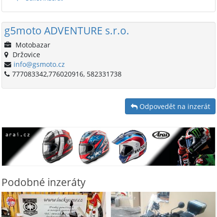
g5moto ADVENTURE s.r.o.
Motobazar
Držovice
info@gsmoto.cz
777083342,776020916, 582331738
Odpovedět na inzerát
Podobné inzeráty