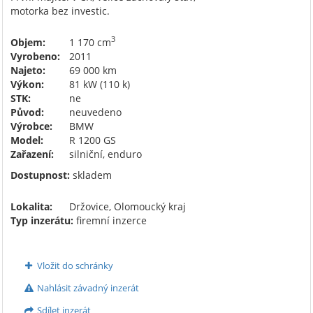
motorka bez investic.
3
Objem:
1 170 cm
Vyrobeno:
2011
Najeto:
69 000 km
Výkon:
81 kW (110 k)
STK:
ne
Původ:
neuvedeno
Výrobce:
BMW
Model:
R 1200 GS
Zařazení:
silniční, enduro
Dostupnost:
skladem
Lokalita:
Držovice, Olomoucký kraj
Typ inzerátu:
firemní inzerce
Vložit do schránky
Nahlásit závadný inzerát
Sdílet inzerát