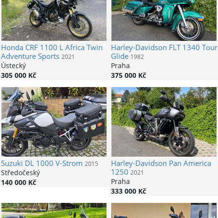
Honda
CRF 1100 L Africa Twin
Harley-Davidson
FLT 1340 Tour
Adventure Sports
Glide
2021
1982
Ústecký
Praha
305 000 Kč
375 000 Kč
Suzuki
DL 1000 V-Strom
Harley-Davidson
Pan America
2015
1250
Středočeský
2021
Praha
140 000 Kč
333 000 Kč