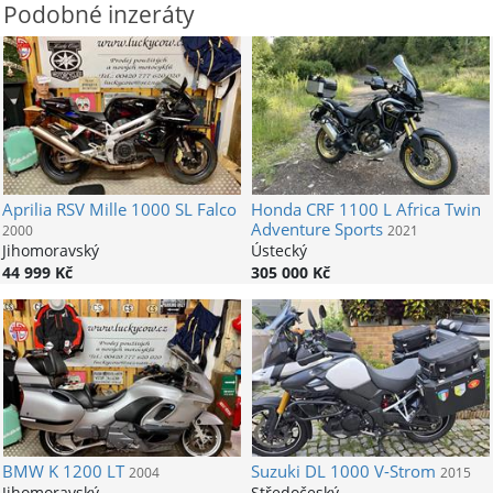
Podobné inzeráty
Aprilia
RSV Mille 1000 SL Falco
Honda
CRF 1100 L Africa Twin
Adventure Sports
2000
2021
Jihomoravský
Ústecký
44 999 Kč
305 000 Kč
BMW
K 1200 LT
Suzuki
DL 1000 V-Strom
2004
2015
Jihomoravský
Středočeský