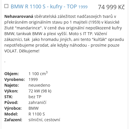
BMW R 1100 S - kufry - TOP
74 999 Kč
1999
Nehavarovaná
sběratelská záležitost nadčasových tvarů v
překrásném originálním stavu po 1 majiteli (1959) v klasické
žluté "mandarince". V ceně dva originální nepoškozené kufry
BMW, tankvak BMW a plexi vyšší. Moto s IT TP. Vážení
zákazníci, tak jako hromadu jiných, ani tento "kulťák" opravdu
nepotřebujeme prodat, ale kdyby náhodou - prosíme pouze
VOLAT. Děkujeme!
.
3
Objem:
1 100 cm
Vyrobeno:
1999
Najeto:
neuvedeno
Výkon:
72 kW (98 k)
STK:
bez TP
Původ:
zahraničí
Výrobce:
BMW
Model:
R 1100 S
Zařazení:
silniční, cestovní