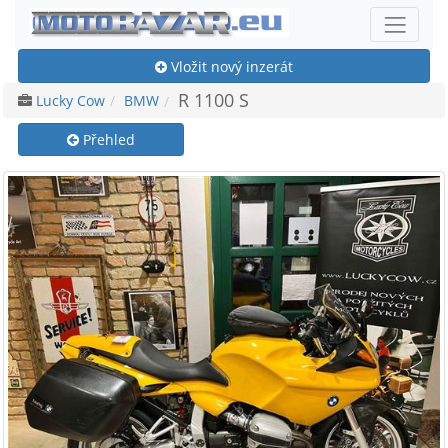
Vložit nový inzerát
R 1100 S
Lucky Cow
BMW
Přehled