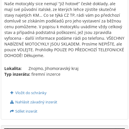
Naše motocykly sice nemají “již hotové” české doklady, ale
mají své původní italské, ze kterých lehce zjistíte skutečné
stavy najetých KM… Co se týká CZ TP, rádi vám po předchozí
domluvě se získáním podkladů pro jeho vystavení za běžnou
cenu pomůžeme. V popisu k motocyklu uvádíme vždy celkový
stav a případná podstatná poškození, jež jsou zpravidla
vyfocena - další informace podáme rádi po telefonu. VŠECHNY
NABÍZENÉ MOTOCYKLY JSOU SKLADEM. Prosíme NEPIŠTE, ale
pouze VOLEJTE. Prohlidky POUZE PO PŘEDCHOZÍ TELEFONICKÉ
DOHODĚ! Děkujeme.
Lokalita:
Znojmo, Jihomoravský kraj
Typ inzerátu:
firemní inzerce
Vložit do schránky
Nahlásit závadný inzerát
Sdílet inzerát