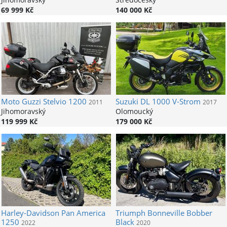
69 999 Kč
140 000 Kč
Moto Guzzi
Stelvio 1200
Suzuki
DL 1000 V-Strom
2011
2017
Jihomoravský
Olomoucký
119 999 Kč
179 000 Kč
Harley-Davidson
Pan America
Triumph
Bonneville Bobber
1250
Black
2022
2020