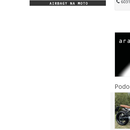
6031
Podo