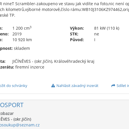
 nineT Scrambler-zakoupeno ve stavu jak vidíte na foto,nic není o
ých kilometrů,výborné motorově,číslo rámu:WB10J3106KZ974462,orig
eské TP.
3
m:
1 200 cm
Výkon:
81 kW (110 k)
eno:
2019
STK:
ne
o:
10 920 km
Původ:
I
pnost:
skladem
ta:
JIČÍNĚVES - (okr.Jičín), Královéhradecký kraj
nzerátu:
firemní inzerce
ožit do schránky
Nahlásit závadný inzerát
Sdílet i
OSPORT
obazar
ĚVES - (okr.Jičín)
osoukup@seznam.cz