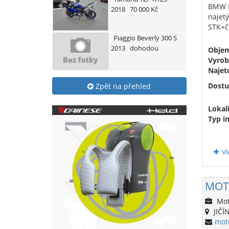
BMW R
2018
70 000 Kč
najet
STK+č
Piaggio
Beverly 300 S
2013
dohodou
Obje
Vyrob
Najet
Dostu
Zpět na přehled
Lokali
Typ i
Vl
MOT
Mot
JIČÍN
mot