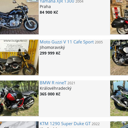
Yamaha
XJR 1300
2004
Praha
84 900 Kč
Moto Guzzi
V 11 Cafe Sport
2005
Jihomoravský
299 999 Kč
BMW
R nineT
2021
Královéhradecký
365 000 Kč
KTM
1290 Super Duke GT
2022