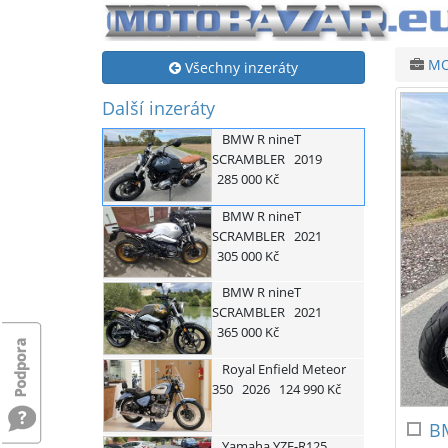
MO
Všechny inzeráty
Další inzeráty
BMW
R nineT
SCRAMBLER
2019
285 000 Kč
BMW
R nineT
SCRAMBLER
2021
305 000 Kč
BMW
R nineT
SCRAMBLER
2021
365 000 Kč
Royal Enfield
Meteor
350
2026
124 990 Kč
B
Yamaha
YZF-R125