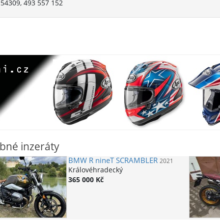
54309, 493 557 152
bné inzeráty
BMW
R nineT SCRAMBLER
2021
Královéhradecký
365 000 Kč