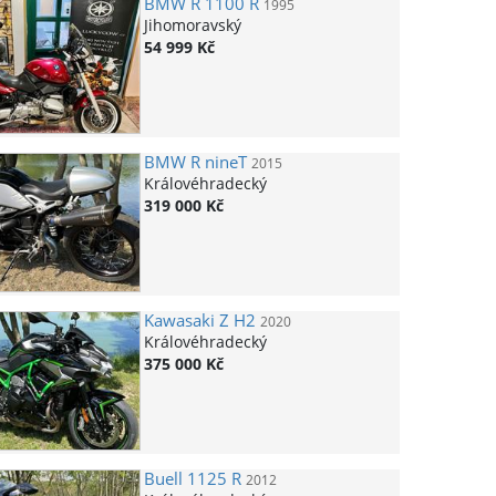
BMW
R 1100 R
1995
Jihomoravský
54 999 Kč
BMW
R nineT
2015
Královéhradecký
319 000 Kč
Kawasaki
Z H2
2020
Královéhradecký
375 000 Kč
Buell
1125 R
2012