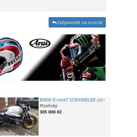
Odpovedět na inzerát
BMW
R nineT SCRAMBLER
2021
Plzeňský
305 000 Kč