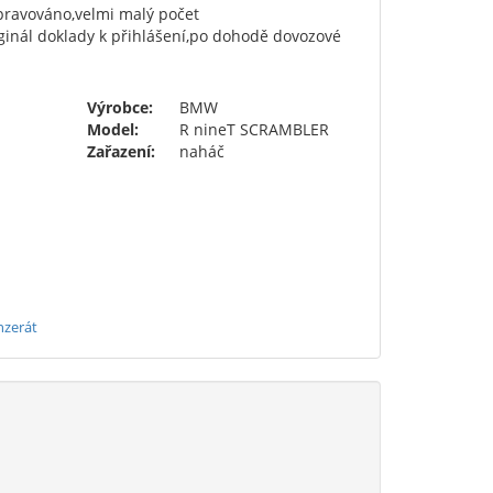
pravováno,velmi malý počet
inál doklady k přihlášení,po dohodě dovozové
Výrobce:
BMW
Model:
R nineT SCRAMBLER
Zařazení:
naháč
nzerát