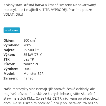
Krásný stav, krásná barva a krásné svezení! Nehavarovaný
motocykl po 1 majiteli s IT TP. VÝPRODEJ. Prosíme pouze
VOLAT. Díky!
.
nová cena
3
Objem:
800 cm
Vyrobeno:
2005
Najeto:
29 500 km
Výkon:
55 kW (75 k)
STK:
bez TP
Původ:
zahraničí
Výrobce:
Ducati
Model:
Monster S2R
Zařazení:
naháč
Naše motocykly sice nemají “již hotové” české doklady, ale
mají své původní italské, ze kterých lehce zjistíte skutečné
stavy najetých KM… Co se týká CZ TP, rádi vám po předchozí
domluvě se získáním podkladů pro jeho vystavení za běžnou