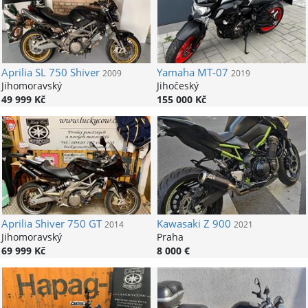
Aprilia
SL 750 Shiver
Yamaha
MT-07
2009
2019
Jihomoravský
Jihočeský
49 999 Kč
155 000 Kč
Aprilia
Shiver 750 GT
Kawasaki
Z 900
2014
2021
Jihomoravský
Praha
69 999 Kč
8 000 €