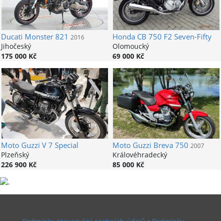
Ducati
Monster 821
Honda
CB 750 F2 Seven-Fifty
2016
Jihočeský
Olomoucký
175 000 Kč
69 000 Kč
Moto Guzzi
V 7 Special
Moto Guzzi
Breva 750
2007
Plzeňský
Královéhradecký
226 900 Kč
85 000 Kč