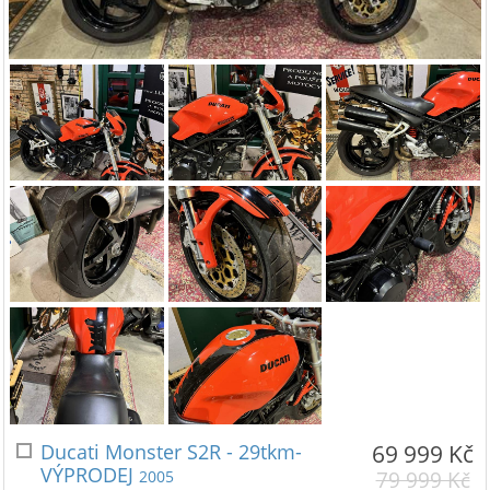
Ducati Monster S2R - 29tkm-
69 999 Kč
VÝPRODEJ
2005
79 999 Kč