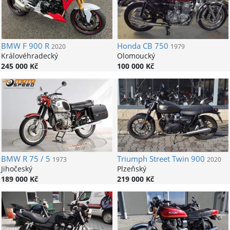
BMW
F 900 R
Honda
CB 750
2020
1979
Královéhradecký
Olomoucký
245 000 Kč
100 000 Kč
BMW
R 75 / 5
Triumph
Street Twin 900
1973
2020
Jihočeský
Plzeňský
189 000 Kč
219 000 Kč