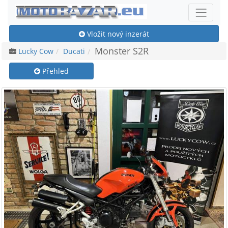
Vložit nový inzerát
Monster S2R
Lucky Cow
Ducati
Přehled