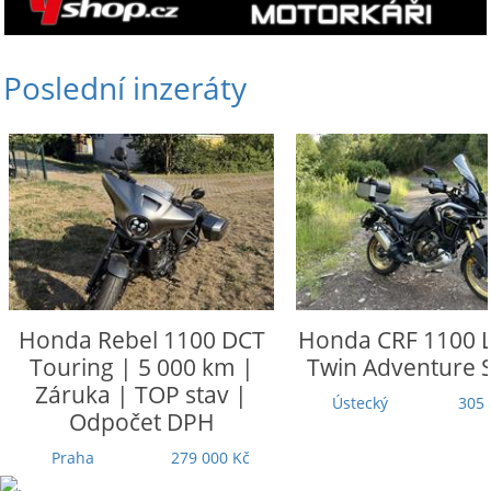
Poslední inzeráty
Honda
Rebel 1100 DCT
Honda
CRF 1100 L
Touring | 5 000 km |
Twin Adventure 
Záruka | TOP stav |
Ústecký
305 
Odpočet DPH
Praha
279 000 Kč