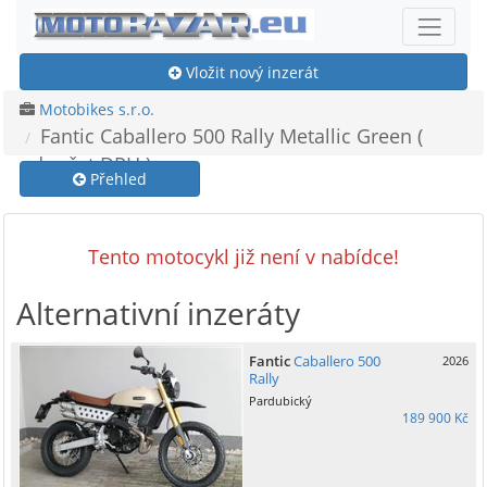
Vložit nový inzerát
Motobikes s.r.o.
Fantic Caballero 500 Rally Metallic Green (
odpočet DPH )
Přehled
Tento motocykl již není v nabídce!
Alternativní inzeráty
Fantic
Caballero 500
2026
Rally
Pardubický
189 900 Kč