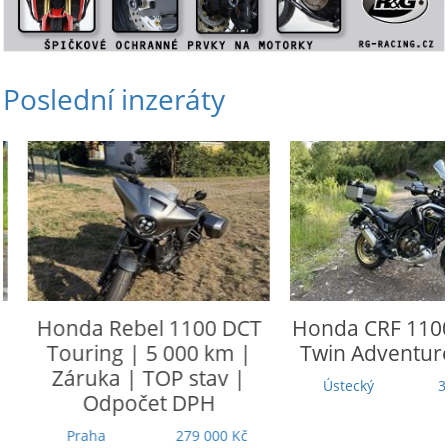
Poslední inzeráty
Honda
Rebel 1100 DCT
Honda
CRF 1100 L
Touring | 5 000 km |
Twin Adventure 
Záruka | TOP stav |
Ústecký
305 
Odpočet DPH
Praha
279 000 Kč