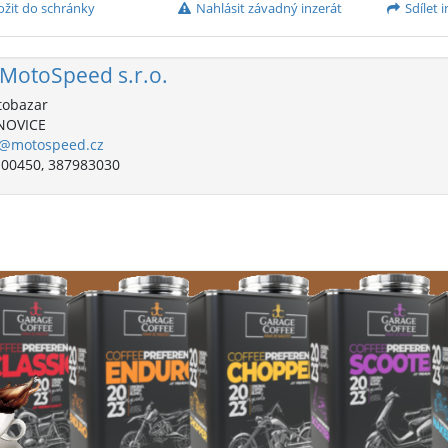
ožit do schránky
Nahlásit závadný inzerát
Sdílet i
MotoSpeed s.r.o.
obazar
NOVICE
o@motospeed.cz
00450, 387983030