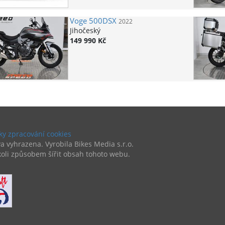
Voge
500DSX
2022
Jihočeský
149 990 Kč
y zpracování cookies
a vyhrazena. Vyrobila Bikes Media s.r.o.
oli způsobem šířit obsah tohoto webu.