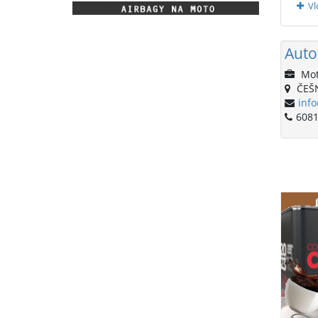
Vl
Auto
Mot
ČEŠ
inf
6081