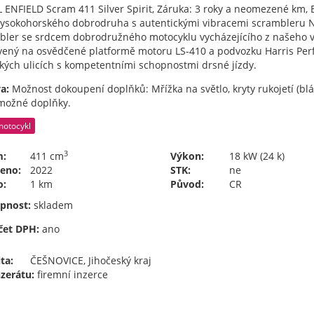
ENFIELD Scram 411 Silver Spirit, Záruka: 3 roky a neomezené km, E
ysokohorského dobrodruha s autentickými vibracemi scrambleru N
bler se srdcem dobrodružného motocyklu vycházejícího z našeho
vený na osvědčené platformě motoru LS-410 a podvozku Harris Perf
kých ulicích s kompetentními schopnostmi drsné jízdy.
a:
Možnost dokoupení doplňků: Mřížka na světlo, kryty rukojetí (blást
 možné doplňky.
motocykl
3
m:
411 cm
Výkon:
18 kW (24 k)
eno:
2022
STK:
ne
o:
1 km
Původ:
CR
pnost:
skladem
et DPH:
ano
ta:
ČEŠNOVICE, Jihočeský kraj
nzerátu:
firemní inzerce