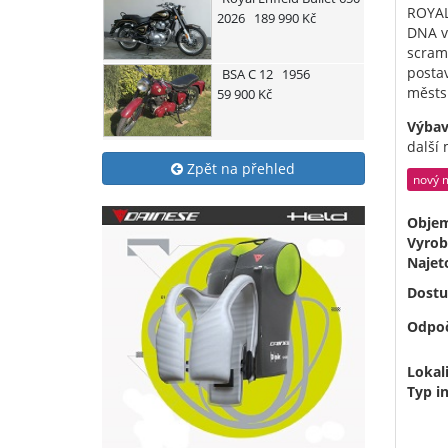
ROYAL 
2026
189 990 Kč
DNA v
scram
posta
BSA
C 12
1956
městs
59 900 Kč
Výbav
další
Zpět na přehled
nový 
Obje
Vyrob
Najet
Dostu
Odpoč
Lokali
Typ i