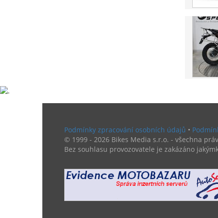
Podmínky zpracování osobních údajů
•
Podmínk
© 1999 - 2026 Bikes Media s.r.o. - všechna práv
Bez souhlasu provozovatele je zakázáno jakýmk