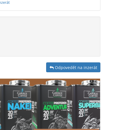
nzerát
Odpovedět na inzerát